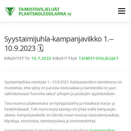
Siirry
sisältöön
Valikko
ETUSIVU
TIETOA MEISTÄ
AJANKOHTAISTA
Syystaimijuhla-kampanjaviikko 1.‒
10.9.2023 🗓
JÄSENET
TAIMIHANKINTA
FINE-KASVIT
KIRJOITETTU
10.7.2023
KIRJOITTAJA
TAIMISTOVILJELIJAT
TRENDIKASVIT
EXTRANET
Syystaimijuhlaa vietetään 1.‒10.9.2023. Kampanjaviikon tavoitteena on
muistuttaa, että syksy on parasta istutusaikaa ja taimistoilta on juuri
valmistumassa ”tuoretta satoa” pihojen ja puistojen syysistutuksiin.
Tänä vuonna pääteemana on hyötypuutarha ja maukkaat marja- ja
hedelmäkasvit. Toki myös muita kasveja voi pitää esillä kampanjan
aikana. Kampanjaviikolle on ideoitu muun muassa istutustempauksia,
kilpailuja, neuvontaa, taimitarjouksia ja someviestintää.
Suomalainentaimi.fi-sivustolle kootaan parhaillaan
Syystaimijuhlan