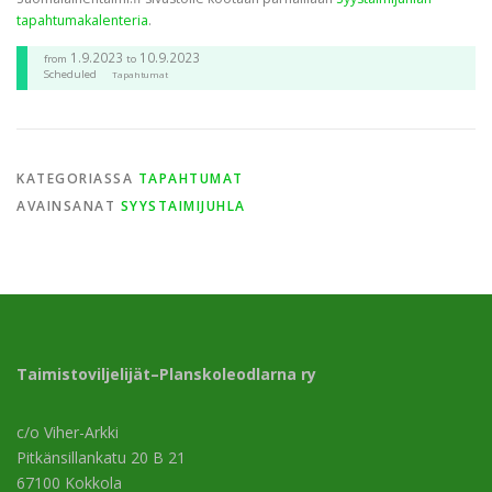
tapahtumakalenteria
.
1.9.2023
10.9.2023
from
to
Scheduled
Tapahtumat
KATEGORIASSA
TAPAHTUMAT
AVAINSANAT
SYYSTAIMIJUHLA
Taimistoviljelijät–Planskoleodlarna ry
c/o Viher-Arkki
Pitkänsillankatu 20 B 21
67100 Kokkola