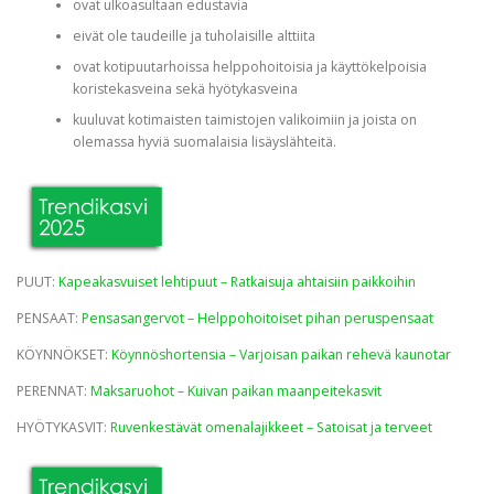
ovat ulkoasultaan edustavia
eivät ole taudeille ja tuholaisille alttiita
ovat kotipuutarhoissa helppohoitoisia ja käyttökelpoisia
koristekasveina sekä hyötykasveina
kuuluvat kotimaisten taimistojen valikoimiin ja joista on
olemassa hyviä suomalaisia lisäyslähteitä.
PUUT:
Kapeakasvuiset lehtipuut – Ratkaisuja ahtaisiin paikkoihin
PENSAAT:
Pensasangervot – Helppohoitoiset pihan peruspensaat
KÖYNNÖKSET:
Köynnöshortensia – Varjoisan paikan rehevä kaunotar
PERENNAT:
Maksaruohot – Kuivan paikan maanpeitekasvit
HYÖTYKASVIT:
Ruvenkestävät omenalajikkeet – Satoisat ja terveet