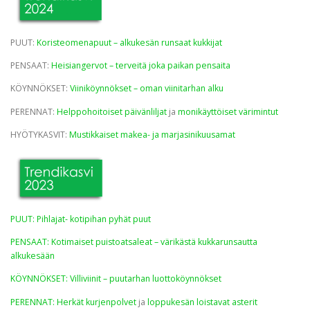
PUUT:
Koristeomenapuut – alkukesän runsaat kukkijat
PENSAAT:
Heisiangervot – terveitä joka paikan pensaita
KÖYNNÖKSET:
Viiniköynnökset – oman viinitarhan alku
PERENNAT:
Helppohoitoiset päivänliljat
ja
monikäyttöiset värimintut
HYÖTYKASVIT:
Mustikkaiset makea- ja marjasinikuusamat
PUUT: Pihlajat- kotipihan pyhät puut
PENSAAT: Kotimaiset puistoatsaleat – värikästä kukkarunsautta
alkukesään
KÖYNNÖKSET: Villiviinit – puutarhan luottoköynnökset
PERENNAT: Herkät kurjenpolvet
ja
loppukesän loistavat asterit