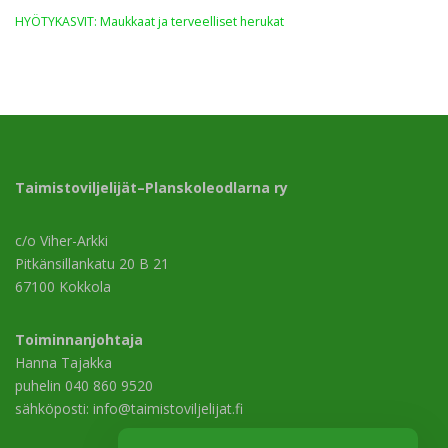
HYÖTYKASVIT: Maukkaat ja terveelliset herukat
Taimistoviljelijät–Planskoleodlarna ry
c/o Viher-Arkki
Pitkänsillankatu 20 B 21
67100 Kokkola
Toiminnanjohtaja
Hanna Tajakka
puhelin 040 860 9520
sähköposti: info@taimistoviljelijat.fi