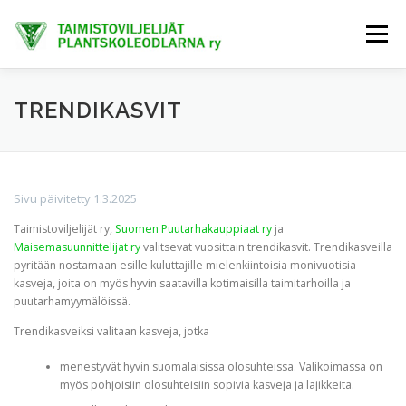
Siirry
sisältöön
Valikko
ETUSIVU
TIETOA MEISTÄ
AJANKOHTAISTA
TRENDIKASVIT
JÄSENET
TAIMIHANKINTA
FINE-KASVIT
Sivu päivitetty 1.3.2025
Taimistoviljelijät ry,
Suomen Puutarhakauppiaat ry
ja
TRENDIKASVIT
EXTRANET
Maisemasuunnittelijat ry
valitsevat vuosittain trendikasvit. Trendikasveilla
pyritään nostamaan esille kuluttajille mielenkiintoisia monivuotisia
kasveja, joita on myös hyvin saatavilla kotimaisilla taimitarhoilla ja
puutarhamyymälöissä.
Trendikasveiksi valitaan kasveja, jotka
menestyvät hyvin suomalaisissa olosuhteissa. Valikoimassa on
myös pohjoisiin olosuhteisiin sopivia kasveja ja lajikkeita.