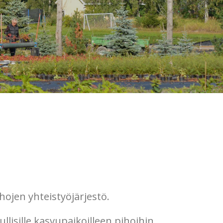
hojen yhteistyöjärjestö.
lisille kasvupaikoilleen pihoihin,