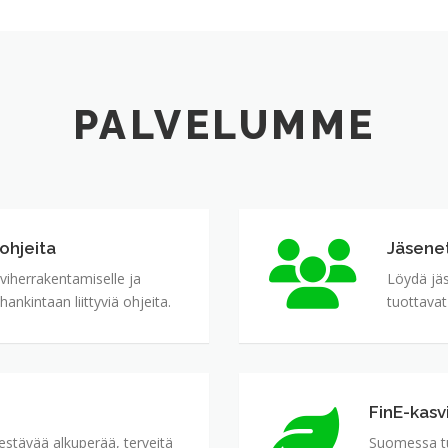
PALVELUMME
ohjeita
Jäsene
Jäsenet
 viherrakentamiselle ja
Löydä jä
ankintaan liittyviä ohjeita.
tuottavat
FinE-kasv
FinE-
kasvit
stävää alkuperää, terveitä
Suomessa tut