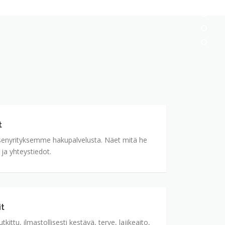
t
senyrityksemme hakupalvelusta. Näet mitä he
 ja yhteystiedot.
it
kittu, ilmastollisesti kestävä, terve, lajikeaito,