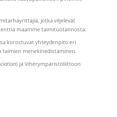
itarhayrittäjiä, jotka viljelevät
rosenttia maamme taimituotannosta.
sa korostuvat yhteydenpito eri
en taimien menekinedistäminen.
ciation
) ja Viherympäristöliittoon