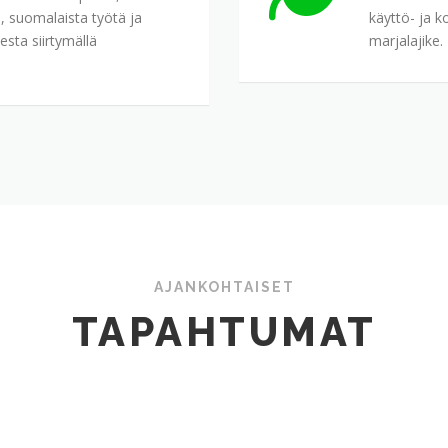
, suomalaista työtä ja
käyttö- ja k
esta siirtymällä
marjalajike.
AJANKOHTAISET
TAPAHTUMAT