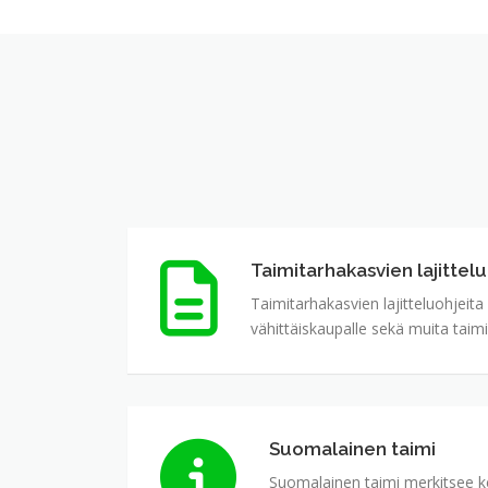
Taimitarhakasvien lajittelu
Taimitarhakasvien
lajitteluohjeita
Taimitarhakasvien lajitteluohjeita
vähittäiskaupalle sekä muita taimih
Suomalainen taimi
Suomalainen
taimi
Suomalainen taimi merkitsee ke