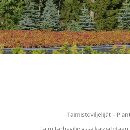
Taimistoviljelijät – Pl
Taimitarhaviljelyssä kasvatetaan 