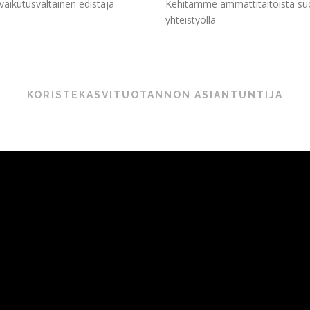
aikutusvaltainen edistäjä
Kehitämme ammattitaitoista suom
yhteistyöllä
KORISTEKASVITUOTANNON ASIANTUNTIJA