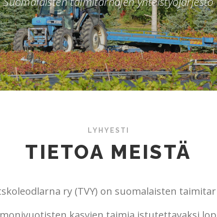
Suomalaisten taimitarhojen yhteistyöjärjestö
LYHYESTI
TIETOA MEISTÄ
antskoleodlarna ry (TVY) on suomalaisten taimitar
monivuotisten kasvien taimia istutettavaksi lopul