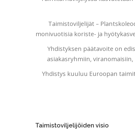
Taimistoviljelijät – Plantskoleo
monivuotisia koriste- ja hyötykas
Yhdistyksen päätavoite on edi
asiakasryhmiin, viranomaisiin
Yhdistys kuuluu Euroopan taimi
Taimistoviljelijöiden visio