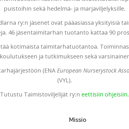
puistoihin sekä hedelmä- ja marjaviljelyksille.
dlarna ry:n jäsenet ovat pääasiassa yksityisiä taim
veja. 46 jäsentaimitarhan tuotanto kattaa 90 p
stää kotimaista taimitarhatuotantoa. Toiminnas
, koulutukseen ja tutkimukseen sekä varsinain
tarhajärjestöön (ENA
European Nurserystock Asso
(VYL).
Tutustu Taimistoviljelijät ry:n
eettisiin ohjeisiin
.
Missio