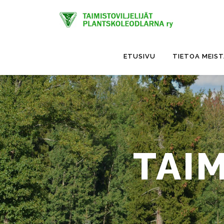
Siirry
sisältöön
ETUSIVU
TIETOA MEIS
TAIM