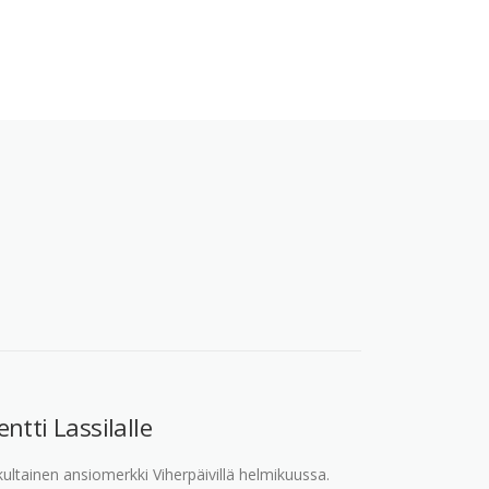
ntti Lassilalle
n kultainen ansiomerkki Viherpäivillä helmikuussa.