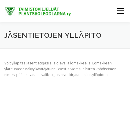
Siirry
sisältöön
Valikko
ETUSIVU
TIETOA MEISTÄ
AJANKOHTAISTA
JÄSENTIETOJEN YLLÄPITO
JÄSENET
TAIMIHANKINTA
FINE-KASVIT
Voit ylläpitää jäsentietojasi alla olevalla lomakkeella. Lomakkeen
yläreunassa näkyy käyttäjätunnuksesi ja viemällä hiiren kohdistimen
nimesi päälle avautuu valikko, josta voi kirjautua ulos ylläpidosta.
TRENDIKASVIT
EXTRANET