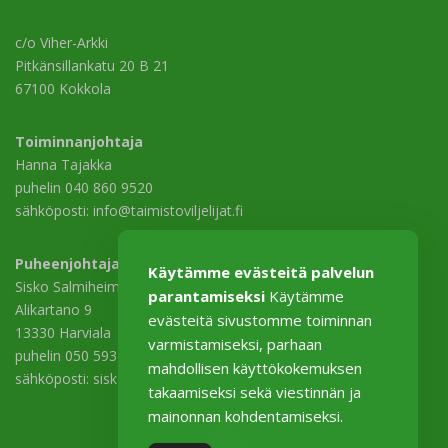
c/o Viher-Arkki
Pitkänsillankatu 20 B 21
67100 Kokkola
Toiminnanjohtaja
Hanna Tajakka
puhelin 040 860 9520
sähköposti: info@taimistoviljelijat.fi
Puheenjohtaja
Käytämme evästeitä palvelun
Sisko Salmiheimo
parantamiseksi
Käytämme
Alikartano 9
evästeitä sivustomme toiminnan
13330 Harviala
varmistamiseksi, parhaan
puhelin 050 593 3529
mahdollisen käyttökokemuksen
sähköposti: sisko.salmiheimo@harviala.fi
takaamiseksi sekä viestinnän ja
mainonnan kohdentamiseksi.