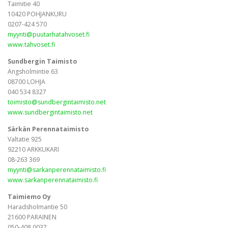
Taimitie 40
10420 POHJANKURU
0207-424 570
myynti@puutarhatahvoset.fi
www.tahvoset.fi
Sundbergin Taimisto
Ängsholmintie 63
08700 LOHJA
040 534 8327
toimisto@sundbergintaimisto.net
www.sundbergintaimisto.net
Särkän Perennataimisto
Valtatie 925
92210 ARKKUKARI
08-263 369
myynti@sarkanperennataimisto.fi
www.sarkanperennataimisto.fi
Taimiemo Oy
Haradsholmantie 50
21600 PARAINEN
050-408 0037