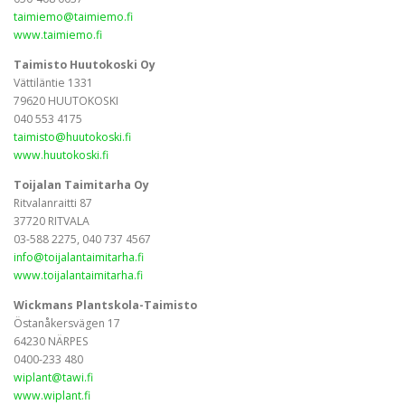
taimiemo@taimiemo.fi
www.taimiemo.fi
Taimisto Huutokoski Oy
Vättiläntie 1331
79620 HUUTOKOSKI
040 553 4175
taimisto@huutokoski.fi
www.huutokoski.fi
Toijalan Taimitarha Oy
Ritvalanraitti 87
37720 RITVALA
03-588 2275, 040 737 4567
info@toijalantaimitarha.fi
www.toijalantaimitarha.fi
Wickmans Plantskola-Taimisto
Östanåkersvägen 17
64230 NÄRPES
0400-233 480
wiplant@tawi.fi
www.wiplant.fi