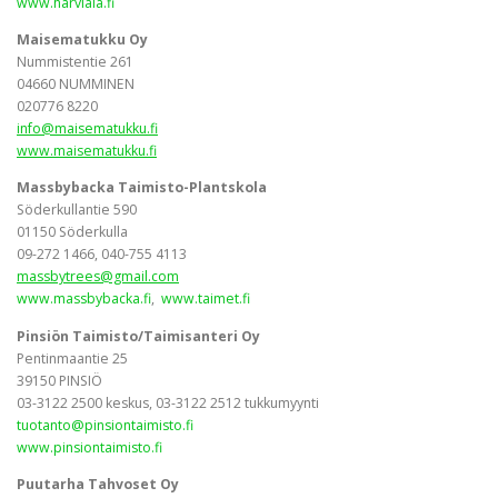
www.harviala.fi
Maisematukku Oy
Nummistentie 261
04660 NUMMINEN
020776 8220
info@maisematukku.fi
www.maisematukku.fi
Massbybacka Taimisto-Plantskola
Söderkullantie 590
01150 Söderkulla
09-272 1466, 040-755 4113
massbytrees@gmail.com
www.massbybacka.fi
,
www.taimet.fi
Pinsiön Taimisto/Taimisanteri Oy
Pentinmaantie 25
39150 PINSIÖ
03-3122 2500 keskus, 03-3122 2512 tukkumyynti
tuotanto@pinsiontaimisto.fi
www.pinsiontaimisto.fi
Puutarha Tahvoset Oy