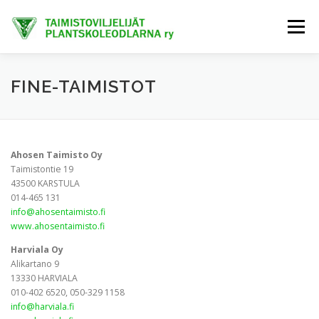
Siirry
sisältöön
Valikko
ETUSIVU
TIETOA MEISTÄ
AJANKOHTAISTA
FINE-TAIMISTOT
JÄSENET
TAIMIHANKINTA
FINE-KASVIT
Ahosen Taimisto Oy
Taimistontie 19
43500 KARSTULA
TRENDIKASVIT
EXTRANET
014-465 131
info@ahosentaimisto.fi
www.ahosentaimisto.fi
Harviala Oy
Alikartano 9
13330 HARVIALA
010-402 6520, 050-329 1158
info@harviala.fi