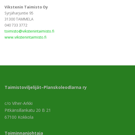
Vikstenin Taimisto Oy
Syrjäharjuntie 95
31300 TAMMELA
040 733 3772
toimisto@vikstenintaimisto.fi
www.vikstenintaimisto.fi
Taimistoviljelijät–Planskoleodlarna ry
c/o Viher-Arkki
Pitkänsillankatu 20 B 21
67100 Kokkola
Toiminnanjohtaja