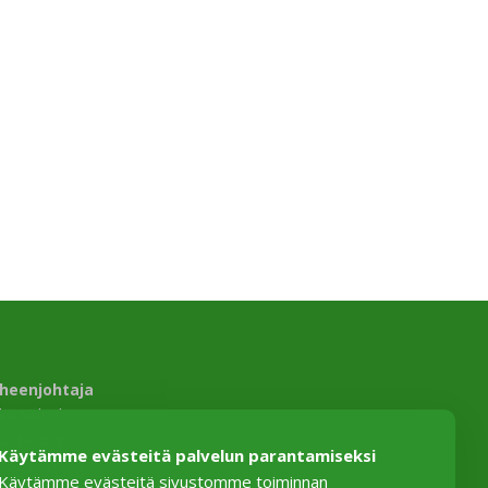
heenjohtaja
sko Salmiheimo
ikartano 9
Käytämme evästeitä palvelun parantamiseksi
330 Harviala
Käytämme evästeitä sivustomme toiminnan