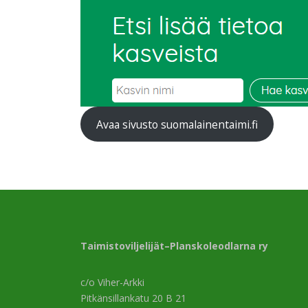
Avaa sivusto suomalainentaimi.fi
Taimistoviljelijät–Planskoleodlarna ry
c/o Viher-Arkki
Pitkänsillankatu 20 B 21