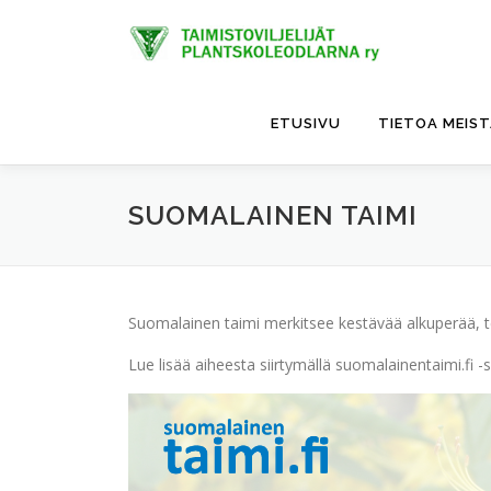
Siirry
sisältöön
ETUSIVU
TIETOA MEIS
SUOMALAINEN TAIMI
Suomalainen taimi merkitsee kestävää alkuperää, te
Lue lisää aiheesta siirtymällä suomalainentaimi.fi -s