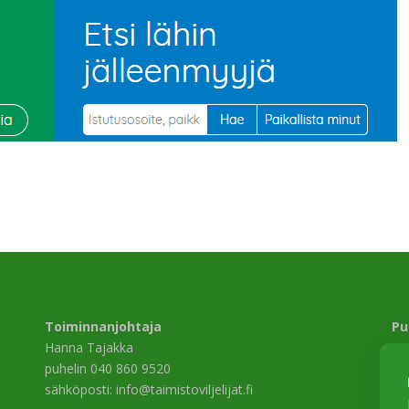
Toiminnanjohtaja
Pu
Hanna Tajakka
Si
puhelin 040 860 9520
Al
sähköposti: info@taimistoviljelijat.fi
13