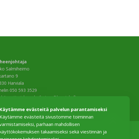
heenjohtaja
sko Salmiheimo
ikartano 9
330 Harviala
helin 050 593 3529
hköposti: sisko.salmiheimo@harviala.fi
Käytämme evästeitä palvelun parantamiseksi
Käytämme evästeitä sivustomme toiminnan
varmistamiseksi, parhaan mahdollisen
käyttökokemuksen takaamiseksi sekä viestinnän ja