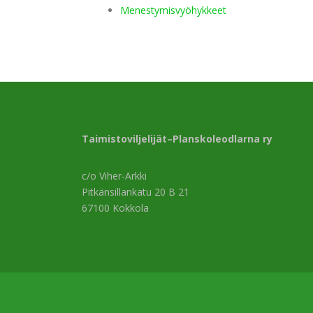
Menestymisvyöhykkeet
Taimistoviljelijät–Planskoleodlarna ry
c/o Viher-Arkki
Pitkänsillankatu 20 B 21
67100 Kokkola