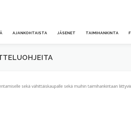
TÄ
AJANKOHTAISTA
JÄSENET
TAIMIHANKINTA
ITTELUOHJEITA
ntamiselle sekä vähittäiskaupalle sekä muihin taimihankintaan liittyviin 