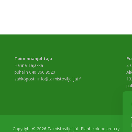
Toiminnanjohtaja
Pu
Hanna Tajakka
Si
puhelin 040 860 9520
Al
sähköposti: info@taimistoviljelijat.fi
13
pu
sä
Copyright © 2026 Taimistoviljelijät–Plantskoleodlarna ry