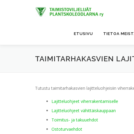
Siirry
sisältöön
ETUSIVU
TIETOA MEIS
TAIMITARHAKASVIEN LAJ
Tutustu taimitarhakasvien lajitteluohjeisiin viherrake
Lajitteluohjeet viherrakentamiselle
Lajitteluohjeet vähittäiskauppaan
Toimitus- ja takuuehdot
Ostoturvaehdot