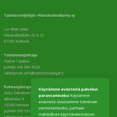
Taimistoviljelijät–Planskoleodlarna ry
c/o Viher-Arkki
Pitkänsillankatu 20 B 21
67100 Kokkola
Toiminnanjohtaja
Hanna Tajakka
puhelin 040 860 9520
sähköposti: info@taimistoviljelijat.fi
Puheenjohtaja
Käytämme evästeitä palvelun
Sisko Salmiheimo
parantamiseksi
Käytämme
Alikartano 9
evästeitä sivustomme toiminnan
13330 Harviala
varmistamiseksi, parhaan
puhelin 050 593 3529
mahdollisen käyttökokemuksen
sähköposti: sisko.salmiheimo@harviala.fi