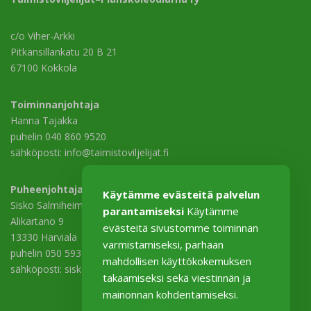
c/o Viher-Arkki
Pitkänsillankatu 20 B 21
67100 Kokkola
Toiminnanjohtaja
Hanna Tajakka
puhelin 040 860 9520
sähköposti: info@taimistoviljelijat.fi
Puheenjohtaja
Käytämme evästeitä palvelun
Sisko Salmiheimo
parantamiseksi
Käytämme
Alikartano 9
evästeitä sivustomme toiminnan
13330 Harviala
varmistamiseksi, parhaan
puhelin 050 593 3529
mahdollisen käyttökokemuksen
sähköposti: sisko.salmiheimo@harviala.fi
takaamiseksi sekä viestinnän ja
mainonnan kohdentamiseksi.