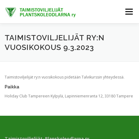
Siirry
sisältöön
Valikko
ETUSIVU
TIETOA MEISTÄ
AJANKOHTAISTA
TAIMISTOVILJELIJÄT RY:N
VUOSIKOKOUS 9.3.2023
JÄSENET
TAIMIHANKINTA
FINE-KASVIT
Taimistoviljelijät ry:n vuosikokous pidetään Talvikurssin yhteydessä.
TRENDIKASVIT
EXTRANET
Paikka
Holiday Club Tampereen Kylpylä, Lapinniemenranta 12, 33180 Tampere
Taimistoviljelijät–Planskoleodlarna ry