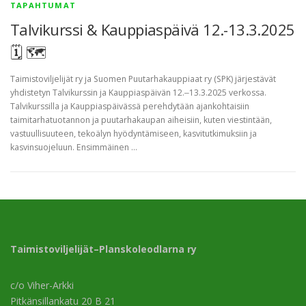
TAPAHTUMAT
Talvikurssi & Kauppiaspäivä 12.-13.3.2025
🗓 🗺
Taimistoviljelijät ry ja Suomen Puutarhakauppiaat ry (SPK) järjestävät
yhdistetyn Talvikurssin ja Kauppiaspäivän 12.‒13.3.2025 verkossa.
Talvikurssilla ja Kauppiaspäivässä perehdytään ajankohtaisiin
taimitarhatuotannon ja puutarhakaupan aiheisiin, kuten viestintään,
vastuullisuuteen, tekoälyn hyödyntämiseen, kasvitutkimuksiin ja
kasvinsuojeluun. Ensimmäinen …
Taimistoviljelijät–Planskoleodlarna ry
c/o Viher-Arkki
Pitkänsillankatu 20 B 21