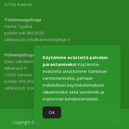
67100 Kokkola
Toiminnanjohtaja
Hanna Tajakka
puhelin 040 860 9520
sähköposti: info@taimistoviljelijat.fi
Puheenjohtaja
Käytämme evästeitä palvelun
Sisko Salmiheimo
parantamiseksi
Käytämme
Alikartano 9
evästeitä sivustomme toiminnan
13330 Harviala
varmistamiseksi, parhaan
puhelin 050 593 3529
mahdollisen käyttökokemuksen
sähköposti: sisko.salmiheimo@harviala.fi
takaamiseksi sekä viestinnän ja
mainonnan kohdentamiseksi.
OK
Copyright © 2026 Taimistoviljelijät–Plantskoleodlarna ry