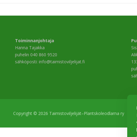
Toiminnanjohtaja
Pu
Hanna Tajakka
Si
puhelin 040 860 9520
Al
sähköposti: info@taimistoviljelijat.fi
13
pu
sä
Copyright © 2026 Taimistoviljelijät–Plantskoleodlarna ry