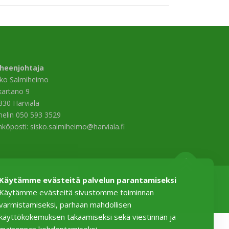
heenjohtaja
sko Salmiheimo
ikartano 9
330 Harviala
helin 050 593 3529
hköposti: sisko.salmiheimo@harviala.fi
Käytämme evästeitä palvelun parantamiseksi
Käytämme evästeitä sivustomme toiminnan
varmistamiseksi, parhaan mahdollisen
käyttökokemuksen takaamiseksi sekä viestinnän ja