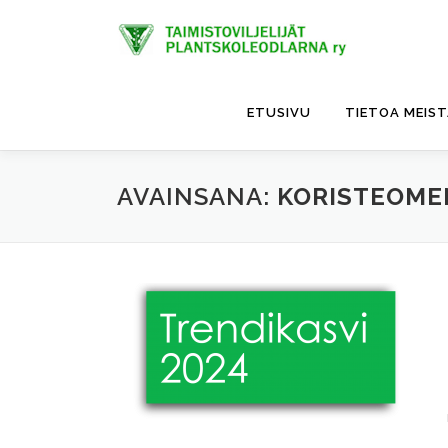
Siirry
sisältöön
ETUSIVU
TIETOA MEIS
AVAINSANA:
KORISTEOM