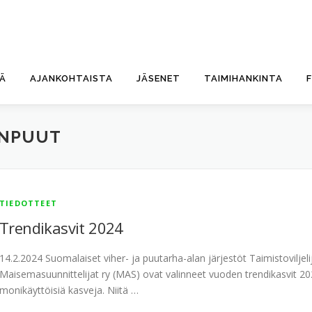
TÄ
AJANKOHTAISTA
JÄSENET
TAIMIHANKINTA
ENPUUT
TIEDOTTEET
Trendikasvit 2024
14.2.2024 Suomalaiset viher- ja puutarha-alan järjestöt Taimistovilje
Maisemasuunnittelijat ry (MAS) ovat valinneet vuoden trendikasvit 2
monikäyttöisiä kasveja. Niitä …