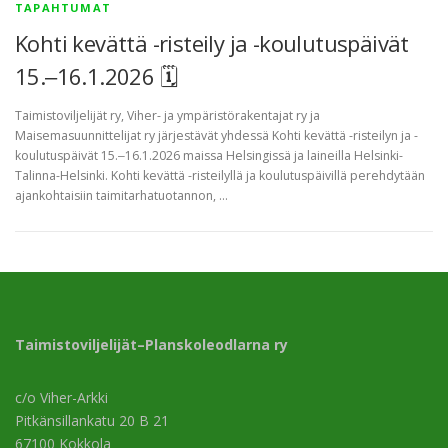
TAPAHTUMAT
Kohti kevättä -risteily ja -koulutuspäivät
15.‒16.1.2026 🗓
Taimistoviljelijät ry, Viher- ja ympäristörakentajat ry ja
Maisemasuunnittelijat ry järjestävät yhdessä Kohti kevättä -risteilyn ja -
koulutuspäivät 15.‒16.1.2026 maissa Helsingissä ja laineilla Helsinki-
Talinna-Helsinki. Kohti kevättä -risteilyllä ja koulutuspäivillä perehdytään
ajankohtaisiin taimitarhatuotannon, …
Taimistoviljelijät–Planskoleodlarna ry
c/o Viher-Arkki
Pitkänsillankatu 20 B 21
67100 Kokkola