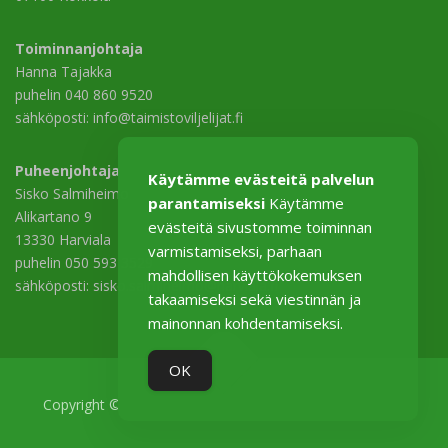
Toiminnanjohtaja
Hanna Tajakka
puhelin 040 860 9520
sähköposti: info@taimistoviljelijat.fi
Puheenjohtaja
Käytämme evästeitä palvelun
Sisko Salmiheimo
parantamiseksi
Käytämme
Alikartano 9
evästeitä sivustomme toiminnan
13330 Harviala
varmistamiseksi, parhaan
puhelin 050 593 3529
mahdollisen käyttökokemuksen
sähköposti: sisko.salmiheimo@harviala.fi
takaamiseksi sekä viestinnän ja
mainonnan kohdentamiseksi.
OK
Copyright © 2026 Taimistoviljelijät–Plantskoleodlarna ry