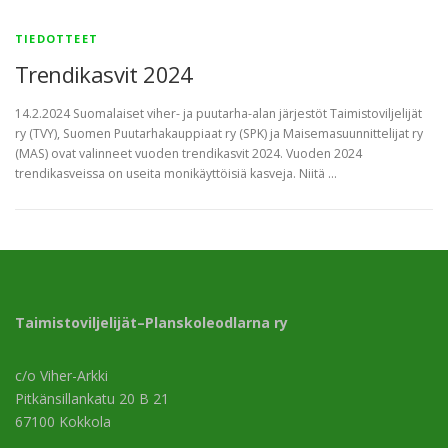
TIEDOTTEET
Trendikasvit 2024
14.2.2024 Suomalaiset viher- ja puutarha-alan järjestöt Taimistoviljelijät
ry (TVY), Suomen Puutarhakauppiaat ry (SPK) ja Maisemasuunnittelijat ry
(MAS) ovat valinneet vuoden trendikasvit 2024. Vuoden 2024
trendikasveissa on useita monikäyttöisiä kasveja. Niitä …
Taimistoviljelijät–Planskoleodlarna ry
c/o Viher-Arkki
Pitkänsillankatu 20 B 21
67100 Kokkola