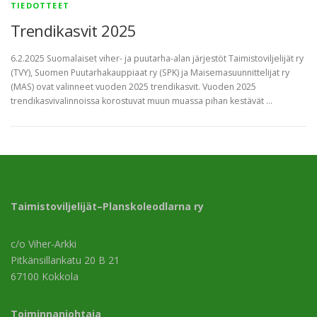
TIEDOTTEET
Trendikasvit 2025
6.2.2025 Suomalaiset viher- ja puutarha-alan järjestöt Taimistoviljelijät ry
(TVY), Suomen Puutarhakauppiaat ry (SPK) ja Maisemasuunnittelijat ry
(MAS) ovat valinneet vuoden 2025 trendikasvit. Vuoden 2025
trendikasvivalinnoissa korostuvat muun muassa pihan kestävät …
Taimistoviljelijät–Planskoleodlarna ry
c/o Viher-Arkki
Pitkänsillankatu 20 B 21
67100 Kokkola
Toiminnanjohtaja