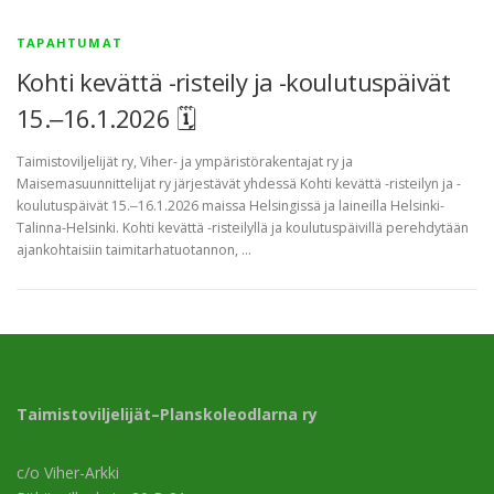
TAPAHTUMAT
Kohti kevättä -risteily ja -koulutuspäivät
15.‒16.1.2026 🗓
Taimistoviljelijät ry, Viher- ja ympäristörakentajat ry ja
Maisemasuunnittelijat ry järjestävät yhdessä Kohti kevättä -risteilyn ja -
koulutuspäivät 15.‒16.1.2026 maissa Helsingissä ja laineilla Helsinki-
Talinna-Helsinki. Kohti kevättä -risteilyllä ja koulutuspäivillä perehdytään
ajankohtaisiin taimitarhatuotannon, …
Taimistoviljelijät–Planskoleodlarna ry
c/o Viher-Arkki