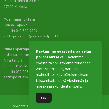
Pitkänsillankatu 20 B 21
67100 Kokkola
Toiminnanjohtaja
Hanna Tajakka
puhelin 040 860 9520
sähköposti: info@taimistoviljelijat.fi
Puheenjohtaja
Käytämme evästeitä palvelun
Sisko Salmiheimo
parantamiseksi
Käytämme
Alikartano 9
evästeitä sivustomme toiminnan
13330 Harviala
varmistamiseksi, parhaan
puhelin 050 593 3529
mahdollisen käyttökokemuksen
sähköposti: sisko.salmiheimo@harviala.fi
takaamiseksi sekä viestinnän ja
mainonnan kohdentamiseksi.
OK
Copyright © 2026 Taimistoviljelijät–Plantskoleodlarna ry