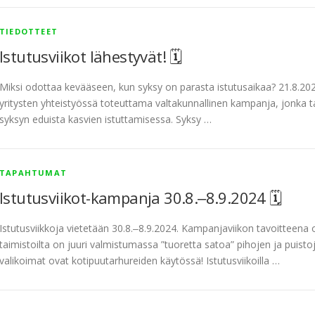
TIEDOTTEET
Istutusviikot lähestyvät! 🗓
Miksi odottaa kevääseen, kun syksy on parasta istutusaikaa? 21.8.2024
yritysten yhteistyössä toteuttama valtakunnallinen kampanja, jonka ta
syksyn eduista kasvien istuttamisessa. Syksy …
TAPAHTUMAT
Istutusviikot-kampanja 30.8.‒8.9.2024 🗓
Istutusviikkoja vietetään 30.8.‒8.9.2024. Kampanjaviikon tavoitteena 
taimistoilta on juuri valmistumassa ”tuoretta satoa” pihojen ja puist
valikoimat ovat kotipuutarhureiden käytössä! Istutusviikoilla …