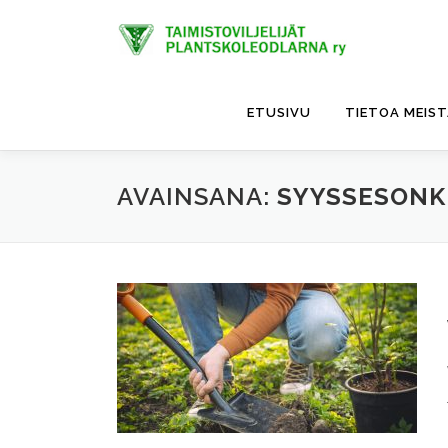
Siirry
sisältöön
ETUSIVU
TIETOA MEIS
AVAINSANA:
SYYSSESONK