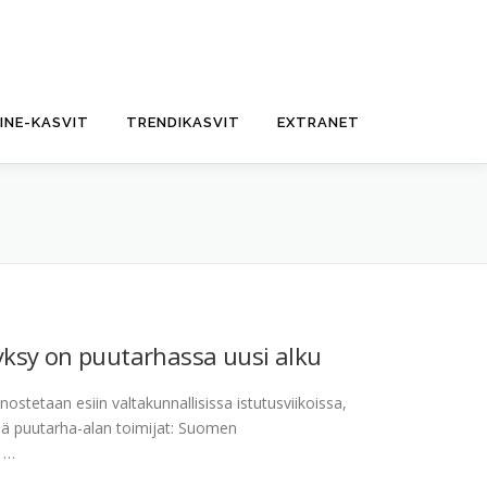
FINE-KASVIT
TRENDIKASVIT
EXTRANET
 Syksy on puutarhassa uusi alku
nostetaan esiin valtakunnallisissa istutusviikoissa,
sä puutarha-alan toimijat: Suomen
a …