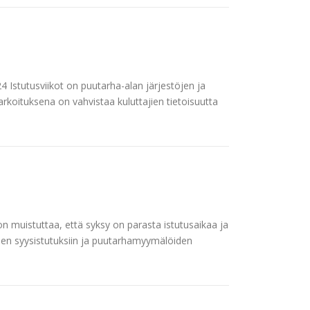
 Istutusviikot on puutarha-alan järjestöjen ja
rkoituksena on vahvistaa kuluttajien tietoisuutta
on muistuttaa, että syksy on parasta istutusaikaa ja
ojen syysistutuksiin ja puutarhamyymälöiden