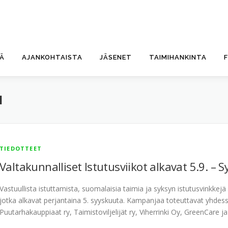
TÄ
AJANKOHTAISTA
JÄSENET
TAIMIHANKINTA
I
TIEDOTTEET
Valtakunnalliset Istutusviikot alkavat 5.9. –
Vastuullista istuttamista, suomalaisia taimia ja syksyn istutusvinkkejä 
jotka alkavat perjantaina 5. syyskuuta. Kampanjaa toteuttavat yhdes
Puutarhakauppiaat ry, Taimistoviljelijät ry, Viherrinki Oy, GreenCare j