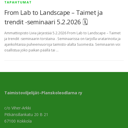
TAPAHTUMAT
From Lab to Landscape – Taimet ja
trendit -seminaari 5.2.2026 🗓
Ammattiopisto Livia järjestää 5.2.2026 From Lab to Landscape – Taimet
ja trendit -seminaarin torstaina . Seminaarissa on tarjolla uratarinoita ja
ajankohtaisia puheenvuoroja taimisto-alalta Suomesta. Seminaariin voi
osallistua joko paikan päällä tai …
Taimistoviljelijät–Planskoleodlarna ry
c/o Viher-Arkki
Pitkänsillankatu 20 B 21
67100 Kokkola