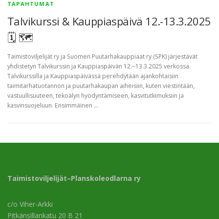
TAPAHTUMAT
Talvikurssi & Kauppiaspäivä 12.-13.3.2025
🗓 🗺
Taimistoviljelijät ry ja Suomen Puutarhakauppiaat ry (SPK) järjestävät
yhdistetyn Talvikurssin ja Kauppiaspäivän 12.‒13.3.2025 verkossa.
Talvikurssilla ja Kauppiaspäivässä perehdytään ajankohtaisiin
taimitarhatuotannon ja puutarhakaupan aiheisiin, kuten viestintään,
vastuullisuuteen, tekoälyn hyödyntämiseen, kasvitutkimuksiin ja
kasvinsuojeluun. Ensimmäinen …
Taimistoviljelijät–Planskoleodlarna ry
c/o Viher-Arkki
Pitkänsillankatu 20 B 21