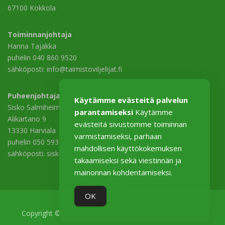
67100 Kokkola
Toiminnanjohtaja
Hanna Tajakka
puhelin 040 860 9520
sähköposti: info@taimistoviljelijat.fi
Puheenjohtaja
Käytämme evästeitä palvelun
Sisko Salmiheimo
parantamiseksi
Käytämme
Alikartano 9
evästeitä sivustomme toiminnan
13330 Harviala
varmistamiseksi, parhaan
puhelin 050 593 3529
mahdollisen käyttökokemuksen
sähköposti: sisko.salmiheimo@harviala.fi
takaamiseksi sekä viestinnän ja
mainonnan kohdentamiseksi.
OK
Copyright © 2026 Taimistoviljelijät–Plantskoleodlarna ry