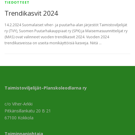
TIEDOTTEET
Trendikasvit 2024
14.2.2024 Suomalaiset viher- ja puutarha-alan järjestöt Taimistoviljelijät
ry (TVY), Suomen Puutarhakauppiaat ry (SPK) ja Maisemasuunnittelijat ry
(MAS) ovat valinneet vuoden trendikasvit 2024. Vuoden 2024
trendikasveissa on useita monikäyttöisiä kasveja. Niitä …
Taimistoviljelijät–Planskoleodlarna ry
c/o Viher-Arkki
Pitkänsillankatu 20 B 21
67100 Kokkola
Toiminnanjohtaja