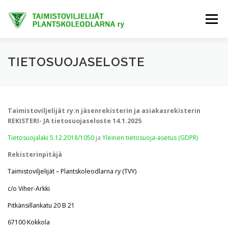
Siirry
sisältöön
Valikko
ETUSIVU
TIETOA MEISTÄ
AJANKOHTAISTA
TIETOSUOJASELOSTE
JÄSENET
TAIMIHANKINTA
FINE-KASVIT
Taimistoviljelijät ry:n jäsenrekisterin ja asiakasrekisterin
REKISTERI- JA tietosuojaseloste 14.1.2025
TRENDIKASVIT
EXTRANET
Tietosuojalaki 5.12.2018/1050
ja
Yleinen tietosuoja-asetus (GDPR)
Rekisterinpitäjä
Taimistoviljelijät – Plantskoleodlarna ry (TVY)
c/o Viher-Arkki
Pitkänsillankatu 20 B 21
67100 Kokkola