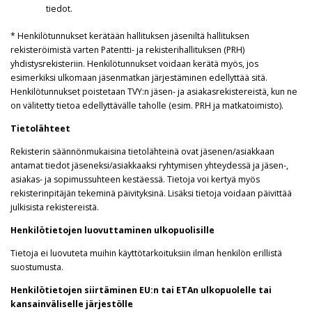
tiedot.
* Henkilötunnukset kerätään hallituksen jäseniltä hallituksen
rekisteröimistä varten Patentti- ja rekisterihallituksen (PRH)
yhdistysrekisteriin. Henkilötunnukset voidaan kerätä myös, jos
esimerkiksi ulkomaan jäsenmatkan järjestäminen edellyttää sitä.
Henkilötunnukset poistetaan TVY:n jäsen- ja asiakasrekistereistä, kun ne
on välitetty tietoa edellyttävälle taholle (esim. PRH ja matkatoimisto).
Tietolähteet
Rekisterin säännönmukaisina tietolähteinä ovat jäsenen/asiakkaan
antamat tiedot jäseneksi/asiakkaaksi ryhtymisen yhteydessä ja jäsen-,
asiakas- ja sopimussuhteen kestäessä. Tietoja voi kertyä myös
rekisterinpitäjän tekeminä päivityksinä. Lisäksi tietoja voidaan päivittää
julkisista rekistereistä.
Henkilötietojen luovuttaminen ulkopuolisille
Tietoja ei luovuteta muihin käyttötarkoituksiin ilman henkilön erillistä
suostumusta.
Henkilötietojen siirtäminen EU:n tai ETAn ulkopuolelle tai
kansainväliselle järjestölle