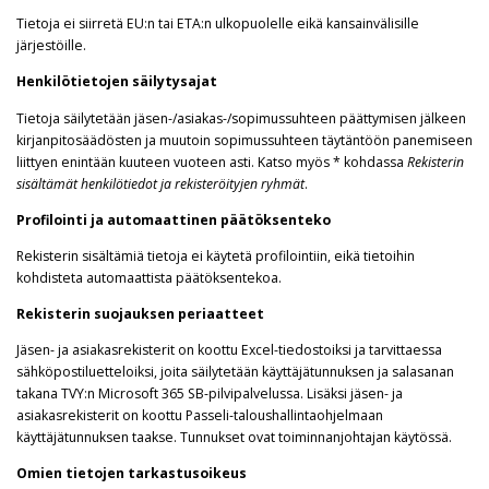
Tietoja ei siirretä EU:n tai ETA:n ulkopuolelle eikä kansainvälisille
järjestöille.
Henkilötietojen säilytysajat
Tietoja säilytetään jäsen-/asiakas-/sopimussuhteen päättymisen jälkeen
kirjanpitosäädösten ja muutoin sopimussuhteen täytäntöön panemiseen
liittyen enintään kuuteen vuoteen asti. Katso myös * kohdassa
Rekisterin
sisältämät henkilötiedot ja rekisteröityjen ryhmät
.
Profilointi ja automaattinen päätöksenteko
Rekisterin sisältämiä tietoja ei käytetä profilointiin, eikä tietoihin
kohdisteta automaattista päätöksentekoa.
Rekisterin suojauksen periaatteet
Jäsen- ja asiakasrekisterit on koottu Excel-tiedostoiksi ja tarvittaessa
sähköpostiluetteloiksi, joita säilytetään käyttäjätunnuksen ja salasanan
takana TVY:n Microsoft 365 SB-pilvipalvelussa. Lisäksi jäsen- ja
asiakasrekisterit on koottu Passeli-taloushallintaohjelmaan
käyttäjätunnuksen taakse. Tunnukset ovat toiminnanjohtajan käytössä.
Omien tietojen tarkastusoikeus