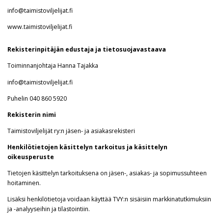
info@taimistoviljelijat.fi
www.taimistoviljelijat.fi
Rekisterinpitäjän edustaja ja tietosuojavastaava
Toiminnanjohtaja Hanna Tajakka
info@taimistoviljelijat.fi
Puhelin 040 860 5920
Rekisterin nimi
Taimistoviljelijät ry:n jäsen- ja asiakasrekisteri
Henkilötietojen käsittelyn tarkoitus ja käsittelyn
oikeusperuste
Tietojen käsittelyn tarkoituksena on jäsen-, asiakas- ja sopimussuhteen
hoitaminen.
Lisäksi henkilötietoja voidaan käyttää TVY:n sisäisiin markkinatutkimuksiin
ja -analyyseihin ja tilastointiin.