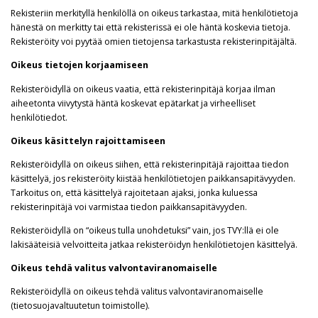
Rekisteriin merkityllä henkilöllä on oikeus tarkastaa, mitä henkilötietoja
hänestä on merkitty tai että rekisterissä ei ole häntä koskevia tietoja.
Rekisteröity voi pyytää omien tietojensa tarkastusta rekisterinpitäjältä.
Oikeus tietojen korjaamiseen
Rekisteröidyllä on oikeus vaatia, että rekisterinpitäjä korjaa ilman
aiheetonta viivytystä häntä koskevat epätarkat ja virheelliset
henkilötiedot.
Oikeus käsittelyn rajoittamiseen
Rekisteröidyllä on oikeus siihen, että rekisterinpitäjä rajoittaa tiedon
käsittelyä, jos rekisteröity kiistää henkilötietojen paikkansapitävyyden.
Tarkoitus on, että käsittelyä rajoitetaan ajaksi, jonka kuluessa
rekisterinpitäjä voi varmistaa tiedon paikkansapitävyyden.
Rekisteröidyllä on “oikeus tulla unohdetuksi” vain, jos TVY:llä ei ole
lakisääteisiä velvoitteita jatkaa rekisteröidyn henkilötietojen käsittelyä.
Oikeus tehdä valitus valvontaviranomaiselle
Rekisteröidyllä on oikeus tehdä valitus valvontaviranomaiselle
(tietosuojavaltuutetun toimistolle).