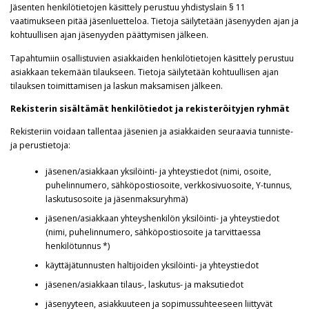
Jäsenten henkilötietojen käsittely perustuu yhdistyslain § 11
vaatimukseen pitää jäsenluetteloa. Tietoja säilytetään jäsenyyden ajan ja
kohtuullisen ajan jäsenyyden päättymisen jälkeen.
Tapahtumiin osallistuvien asiakkaiden henkilötietojen käsittely perustuu
asiakkaan tekemään tilaukseen. Tietoja säilytetään kohtuullisen ajan
tilauksen toimittamisen ja laskun maksamisen jälkeen.
Rekisterin sisältämät henkilötiedot ja rekisteröityjen ryhmät
Rekisteriin voidaan tallentaa jäsenien ja asiakkaiden seuraavia tunniste-
ja perustietoja:
jäsenen/asiakkaan yksilöinti- ja yhteystiedot (nimi, osoite,
puhelinnumero, sähköpostiosoite, verkkosivuosoite, Y-tunnus,
laskutusosoite ja jäsenmaksuryhmä)
jäsenen/asiakkaan yhteyshenkilön yksilöinti- ja yhteystiedot
(nimi, puhelinnumero, sähköpostiosoite ja tarvittaessa
henkilötunnus *)
käyttäjätunnusten haltijoiden yksilöinti- ja yhteystiedot
jäsenen/asiakkaan tilaus-, laskutus- ja maksutiedot
jäsenyyteen, asiakkuuteen ja sopimussuhteeseen liittyvät