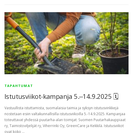
TAPAHTUMAT
Istutusviikot-kampanja 5.‒14.9.2025 🗓
Vastuullista istuttamista, suomalaisia taimia ja syksyn istutusvinkkejä
nostetaan esiin valtakunnallisilla istutusviikoilla 5.-14.9.2025. Kampanjaa
toteuttavat yhdessä puutarha-alan toimijat: Suomen Puutarhakauppiaat
ry, Taimistoviljelijät ry, Viherrinki Oy, GreenCare ja Kekkilä. Istutusviikot
ovat koko …