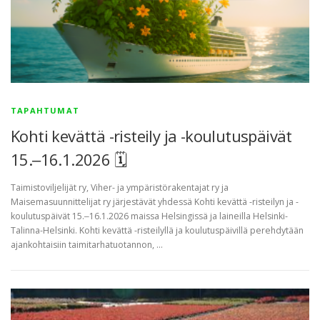
TAPAHTUMAT
Kohti kevättä -risteily ja -koulutuspäivät
15.‒16.1.2026 🗓
Taimistoviljelijät ry, Viher- ja ympäristörakentajat ry ja
Maisemasuunnittelijat ry järjestävät yhdessä Kohti kevättä -risteilyn ja -
koulutuspäivät 15.‒16.1.2026 maissa Helsingissä ja laineilla Helsinki-
Talinna-Helsinki. Kohti kevättä -risteilyllä ja koulutuspäivillä perehdytään
ajankohtaisiin taimitarhatuotannon, …