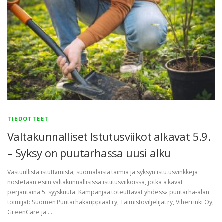
TIEDOTTEET
Valtakunnalliset Istutusviikot alkavat 5.9.
– Syksy on puutarhassa uusi alku
Vastuullista istuttamista, suomalaisia taimia ja syksyn istutusvinkkejä
nostetaan esiin valtakunnallisissa istutusviikoissa, jotka alkavat
perjantaina 5. syyskuuta. Kampanjaa toteuttavat yhdessä puutarha-alan
toimijat: Suomen Puutarhakauppiaat ry, Taimistoviljelijät ry, Viherrinki Oy,
GreenCare ja …