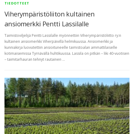
e
TIEDOTTEET
t
Viherympäristöliiton kultainen
ansiomerkki Pentti Lassilalle
Taimistoviljelijä Pentti Lassilalle myönnettiin Viherympäristöliitto ry:n
kultainen ansiomerkki Viherpäivillä helmikuussa. Ansiomerkki ja
kunniakirja luovutettiin ansioituneelle taimistoalan ammattilaiselle
kotimaisemissa Tyrnävällä huhtikuussa. Lassila on pitkän – liki 40-vuotisen
– taimitarhauran tehnyt rautainen …