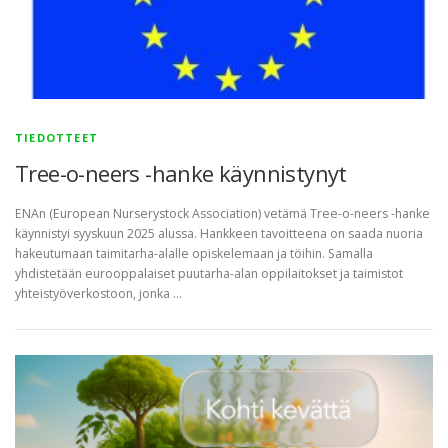
TIEDOTTEET
Tree-o-neers -hanke käynnistynyt
ENAn (European Nurserystock Association) vetämä Tree-o-neers -hanke
käynnistyi syyskuun 2025 alussa. Hankkeen tavoitteena on saada nuoria
hakeutumaan taimitarha-alalle opiskelemaan ja töihin. Samalla
yhdistetään eurooppalaiset puutarha-alan oppilaitokset ja taimistot
yhteistyöverkostoon, jonka …