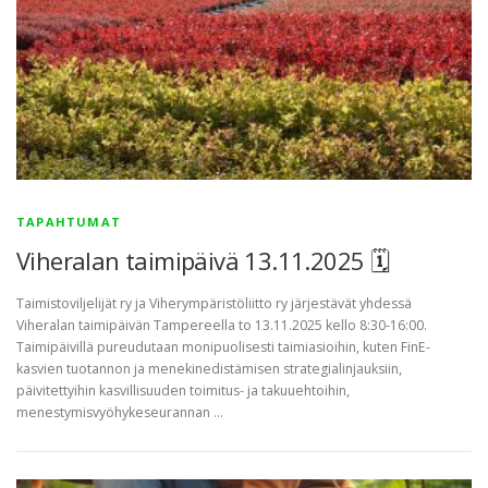
TAPAHTUMAT
Viheralan taimipäivä 13.11.2025 🗓
Taimistoviljelijät ry ja Viherympäristöliitto ry järjestävät yhdessä
Viheralan taimipäivän Tampereella to 13.11.2025 kello 8:30-16:00.
Taimipäivillä pureudutaan monipuolisesti taimiasioihin, kuten FinE-
kasvien tuotannon ja menekinedistämisen strategialinjauksiin,
päivitettyihin kasvillisuuden toimitus- ja takuuehtoihin,
menestymisvyöhykeseurannan …