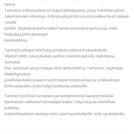
taimia.
Taimiston erikoisuutena on laaja näyttelypuisto, jossa esitellään pihan
rakentamisen ratkaisuja. Aidossa ympäristössä voi noukkia ideat mukaan
omalle
pihalle. Näyttelyalueella näkee taimia luonnollisessa koossa, mikä
helpottaa piharakentajan
kasvivalintoja.
Taimiston pihapiiristä löytyy yrityksen pitämä maalaiskahvila
Viljamin Vintti, joka palvelee vanhan navetan parvella. Kahvilassa
leivotaan
itse, suositaan aitoja makuja sekä lähituotantoa. Taimiston, myymälän,
näyttelypuiston
ja kahvilan kokonaisuus muodostavat monipuolisen ja virikkeellisen
kokonaisuuden, josta löytyy koettavaa jokaiselle.
Taimisto työllistää vuosittain parisenkymmentä kausityöntekijää
kymmenen vakituisen työntekijän lisäksi. Yritys tarjoaa mielellään
paikkoja
mahdollisuuksien mukaan myös alan harjoittelijoille sekä opiskelijoille.