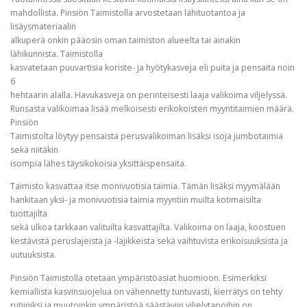
mahdollista. Pinsiön Taimistolla arvostetaan lähituotantoa ja
lisäysmateriaalin
alkuperä onkin pääosin oman taimiston alueelta tai ainakin
lähikunnista. Taimistolla
kasvatetaan puuvartisia koriste- ja hyötykasveja eli puita ja pensaita noin
6
hehtaarin alalla. Havukasveja on perinteisesti laaja valikoima viljelyssä.
Runsasta valikoimaa lisää melkoisesti erikokoisten myyntitaimien määrä.
Pinsiön
Taimistolta löytyy pensaista perusvalikoiman lisäksi isoja jumbotaimia
sekä niitäkin
isompia lähes täysikokoisia yksittäispensaita.
Taimisto kasvattaa itse monivuotisia taimia. Tämän lisäksi myymälään
hankitaan yksi- ja monivuotisia taimia myyntiin muilta kotimaisilta
tuottajilta
sekä ulkoa tarkkaan valituilta kasvattajilta. Valikoima on laaja, koostuen
kestävistä peruslajeista ja -lajikkeista sekä vaihtuvista erikoisuuksista ja
uutuuksista.
Pinsiön Taimistolla otetaan ympäristöasiat huomioon. Esimerkiksi
kemiallista kasvinsuojelua on vähennetty tuntuvasti, kierrätys on tehty
rutiiniksi ja muutoinkin ympäristöä säästäviin viljelytapoihin on