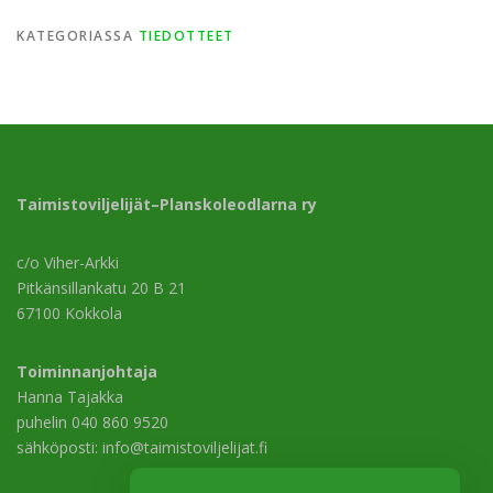
KATEGORIASSA
TIEDOTTEET
Taimistoviljelijät–Planskoleodlarna ry
c/o Viher-Arkki
Pitkänsillankatu 20 B 21
67100 Kokkola
Toiminnanjohtaja
Hanna Tajakka
puhelin 040 860 9520
sähköposti: info@taimistoviljelijat.fi