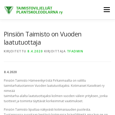
Siirry
sisältöön
Valikko
ETUSIVU
TIETOA MEISTÄ
AJANKOHTAISTA
Pinsiön Taimisto on Vuoden
laatutuottaja
JÄSENET
TAIMIHANKINTA
FINE-KASVIT
KIRJOITETTU
8.4.2020
KIRJOITTAJA
TFADMIN
TRENDIKASVIT
EXTRANET
8.4.2020
Pinsiön Taimisto Hämeenkyröstä Pirkanmaalta on valittu
taimitarhatuotannon Vuoden laatutuottajaksi. Kotimaiset Kasvikset ry
nimeää
taimitarha-alalta laatutuottajaksi kolmen vuoden välein yrityksen, jonka
tuotteet ja toiminta täyttävät korkeimmat vaatimukset.
Pinsiön Taimisto liputtaa näkyvästi kotimaisuuden puolesta.
Tuotannossa suositaan kestäviä kotimaisia lisäyslähteitä aina kun se on