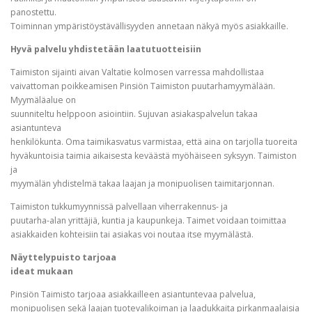
panostettu.
Toiminnan ympäristöystävällisyyden annetaan näkyä myös asiakkaille.
Hyvä palvelu yhdistetään laatutuotteisiin
Taimiston sijainti aivan Valtatie kolmosen varressa mahdollistaa
vaivattoman poikkeamisen Pinsiön Taimiston puutarhamyymälään.
Myymäläalue on
suunniteltu helppoon asiointiin. Sujuvan asiakaspalvelun takaa
asiantunteva
henkilökunta. Oma taimikasvatus varmistaa, että aina on tarjolla tuoreita
hyväkuntoisia taimia aikaisesta keväästä myöhäiseen syksyyn. Taimiston
ja
myymälän yhdistelmä takaa laajan ja monipuolisen taimitarjonnan.
Taimiston tukkumyynnissä palvellaan viherrakennus- ja
puutarha-alan yrittäjiä, kuntia ja kaupunkeja. Taimet voidaan toimittaa
asiakkaiden kohteisiin tai asiakas voi noutaa itse myymälästä.
Näyttelypuisto tarjoaa
ideat mukaan
Pinsiön Taimisto tarjoaa asiakkailleen asiantuntevaa palvelua,
monipuolisen sekä laajan tuotevalikoiman ja laadukkaita pirkanmaalaisia