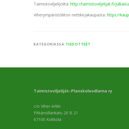
Taimistoviljelijöiltä:
http://taimistoviljelijat.fi/julkaisu
Viherympäristöliiton nettikirjakaupasta:
https://kaupp
KATEGORIASSA
TIEDOTTEET
Taimistoviljelijät–Planskoleodlarna ry
c/o Viher-Arkki
Pitkänsillankatu 20 B 21
67100 Kokkola