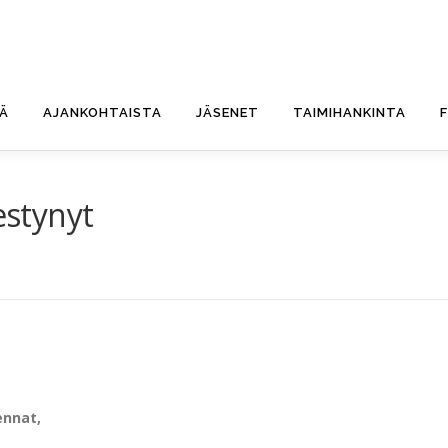
TÄ
AJANKOHTAISTA
JÄSENET
TAIMIHANKINTA
estynyt
ennat,