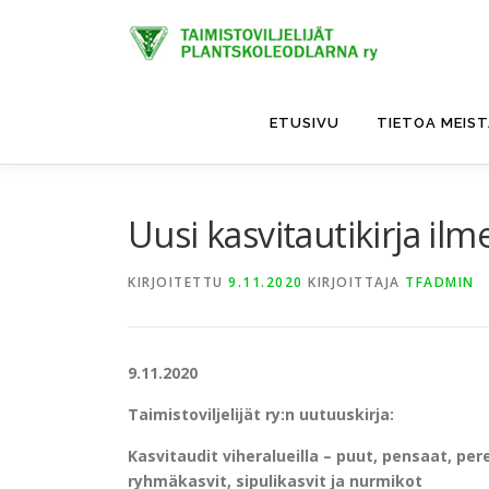
Siirry
sisältöön
ETUSIVU
TIETOA MEIS
Uusi kasvitautikirja ilm
KIRJOITETTU
9.11.2020
KIRJOITTAJA
TFADMIN
9.11.2020
Taimistoviljelijät ry:n uutuuskirja:
Kasvitaudit viheralueilla – puut, pensaat, per
ryhmäkasvit, sipulikasvit ja nurmikot