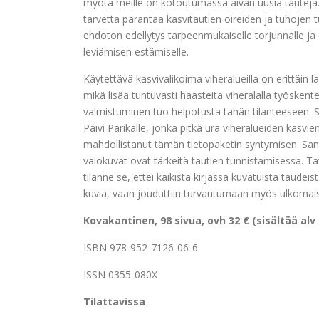
myötä meille on kotoutumassa aivan uusia tauteja
tarvetta parantaa kasvitautien oireiden ja tuhojen 
ehdoton edellytys tarpeenmukaiselle torjunnalle ja
leviämisen estämiselle.
Käytettävä kasvivalikoima viheralueilla on erittäin la
mikä lisää tuntuvasti haasteita viheralalla työskente
valmistuminen tuo helpotusta tähän tilanteeseen. Su
Päivi Parikalle, jonka pitkä ura viheralueiden kasvi
mahdollistanut tämän tietopaketin syntymisen. Sana
valokuvat ovat tärkeitä tautien tunnistamisessa. Ta
tilanne se, ettei kaikista kirjassa kuvatuista taudeis
kuvia, vaan jouduttiin turvautumaan myös ulkomaist
Kovakantinen, 98 sivua, ovh 32 € (sisältää alv 
ISBN 978-952-7126-06-6
ISSN 0355-080X
Tilattavissa