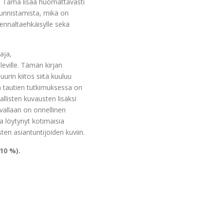
. Tämä lisää huomattavasti
tunnistamista, mikä on
 ennaltaehkäisylle sekä
aja,
leville. Tämän kirjan
urin kiitos siitä kuuluu
en tautien tutkimuksessa on
llisten kuvausten lisäksi
vallaan on onnellinen
ta löytynyt kotimaisia
en asiantuntijoiden kuviin.
10 %).