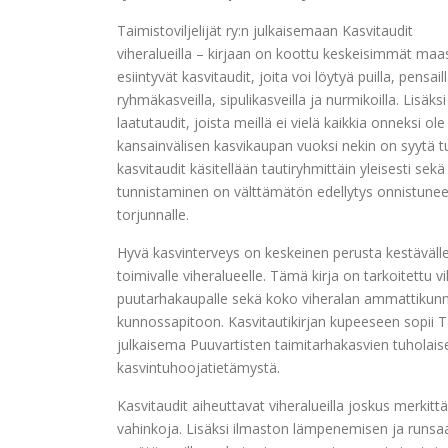
Taimistoviljelijät ry:n julkaisemaan Kasvitaudit
viheralueilla – kirjaan on koottu keskeisimmät maa
esiintyvät kasvitaudit, joita voi löytyä puilla, pensail
ryhmäkasveilla, sipulikasveilla ja nurmikoilla. Lisäk
laatutaudit, joista meillä ei vielä kaikkia onneksi ol
kansainvälisen kasvikaupan vuoksi nekin on syytä tu
kasvitaudit käsitellään tautiryhmittäin yleisesti sekä 
tunnistaminen on välttämätön edellytys onnistunee
torjunnalle.
Hyvä kasvinterveys on keskeinen perusta kestävälle
toimivalle viheralueelle. Tämä kirja on tarkoitettu vilj
puutarhakaupalle sekä koko viheralan ammattikunnal
kunnossapitoon. Kasvitautikirjan kupeeseen sopii Ta
julkaisema Puuvartisten taimitarhakasvien tuholai
kasvintuhoojatietämystä.
Kasvitaudit aiheuttavat viheralueilla joskus merkittä
vahinkoja. Lisäksi ilmaston lämpenemisen ja runsa