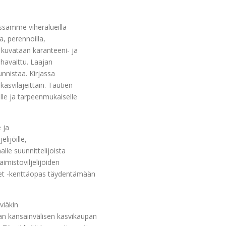
ssamme viheralueilla
la, perennoilla,
si kuvataan karanteeni- ja
e havaittu. Laajan
nnistaa. Kirjassa
kasvilajeittain. Tautien
lle ja tarpeenmukaiselle
 ja
elijöille,
le suunnittelijoista
imistoviljelijöiden
set -kenttäopas täydentämään
viäkin
an kansainvälisen kasvikaupan