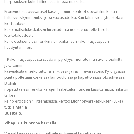
harppauksen kohti hiilineutraalimpaa matkailua.
Monivuotiset puuvartiset kasvit ja puurakenteet sitovat ilmakehän
hiiltä vuosikymmeniksi, jopa vuosisadoiksi. Kun tähän vielä yhdistetään
kiertotalous,
koko matkailukeskuksen hiilensidonta nousee uudelle tasolle.
Kiertotaloudesta
konkreettisena esimerkkinä on paikallisen rakennusjätepuun
hyödyntäminen.
– Rakennusjätepuusta saadaan pyrolyysi-menetelmän avulla biohiiltä,
joka toimii
kasvualustaan sekoitettuna hiili-, vesi- ja ravinnevarastona. Pyrolyysissä
puuta poltetaan korkeissa lämpötiloissa ja hapettomissa olosuhteissa.
Biohiili
nopeuttaa esimerkiksi karujen laskettelurinteiden kasvittamista, mikä on
tärkeä
keino eroosion hillitsemisessä, kertoo Luonnonvarakeskuksen (Luke)
tutkija
Marja
Uusitalo
.
Pihapiirit kuntoon kerralla
Voimakkaasti kasvanut matkailu on lisännyt tarvetta pitää