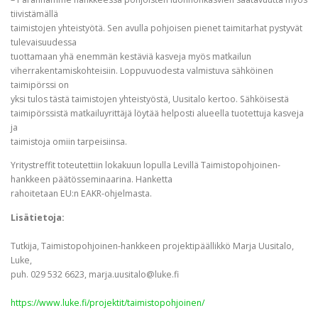
tiivistämällä
taimistojen yhteistyötä. Sen avulla pohjoisen pienet taimitarhat pystyvät
tulevaisuudessa
tuottamaan yhä enemmän kestäviä kasveja myös matkailun
viherrakentamiskohteisiin. Loppuvuodesta valmistuva sähköinen
taimipörssi on
yksi tulos tästä taimistojen yhteistyöstä, Uusitalo kertoo. Sähköisestä
taimipörssistä matkailuyrittäjä löytää helposti alueella tuotettuja kasveja
ja
taimistoja omiin tarpeisiinsa.
Yritystreffit toteutettiin lokakuun lopulla Levillä Taimistopohjoinen-
hankkeen päätösseminaarina. Hanketta
rahoitetaan EU:n EAKR-ohjelmasta.
Lisätietoja:
Tutkija, Taimistopohjoinen-hankkeen projektipäällikkö Marja Uusitalo,
Luke,
puh. 029 532 6623,
marja.uusitalo@luke.fi
https://www.luke.fi/projektit/taimistopohjoinen/