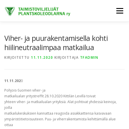
Siirry
sisältöön
Valikko
ETUSIVU
TIETOA MEISTÄ
AJANKOHTAISTA
Viher- ja puurakentamisella kohti
hiilineutraalimpaa matkailua
JÄSENET
TAIMIHANKINTA
FINE-KASVIT
KIRJOITETTU
11.11.2020
KIRJOITTAJA
TFADMIN
TRENDIKASVIT
EXTRANET
11.11.202
0
Pohjois-Suomen viher- ja
matkailualan yritystreffit 28.10.2020 Kittilän Levillä toivat
yhteen viher- ja matkailualan yrityksiä. Alat pohtivat yhdessä keinoja,
joilla
matkailukeskuksien kannattaa reagoida asiakkaittensa kasvavaan
ympäristötietoisuuteen. Puu- ja viherrakentamista kehittämällä alue
ottaa