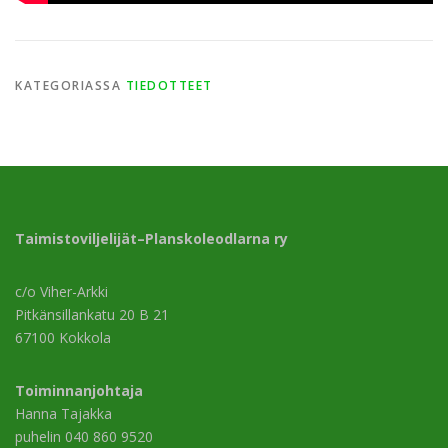
KATEGORIASSA
TIEDOTTEET
Taimistoviljelijät–Planskoleodlarna ry
c/o Viher-Arkki
Pitkänsillankatu 20 B 21
67100 Kokkola
Toiminnanjohtaja
Hanna Tajakka
puhelin 040 860 9520