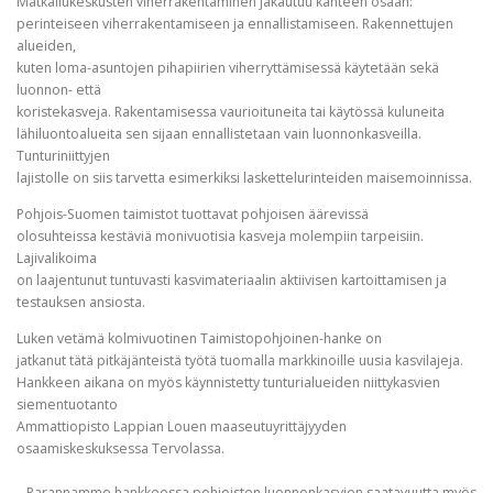
Matkailukeskusten viherrakentaminen jakautuu kahteen osaan:
perinteiseen viherrakentamiseen ja ennallistamiseen. Rakennettujen
alueiden,
kuten loma-asuntojen pihapiirien viherryttämisessä käytetään sekä
luonnon- että
koristekasveja. Rakentamisessa vaurioituneita tai käytössä kuluneita
lähiluontoalueita sen sijaan ennallistetaan vain luonnonkasveilla.
Tunturiniittyjen
lajistolle on siis tarvetta esimerkiksi laskettelurinteiden maisemoinnissa.
Pohjois-Suomen taimistot tuottavat pohjoisen äärevissä
olosuhteissa kestäviä monivuotisia kasveja molempiin tarpeisiin.
Lajivalikoima
on laajentunut tuntuvasti kasvimateriaalin aktiivisen kartoittamisen ja
testauksen ansiosta.
Luken vetämä kolmivuotinen Taimistopohjoinen-hanke on
jatkanut tätä pitkäjänteistä työtä tuomalla markkinoille uusia kasvilajeja.
Hankkeen aikana on myös käynnistetty tunturialueiden niittykasvien
siementuotanto
Ammattiopisto Lappian Louen maaseutuyrittäjyyden
osaamiskeskuksessa Tervolassa.
– Parannamme hankkeessa pohjoisten luonnonkasvien saatavuutta myös