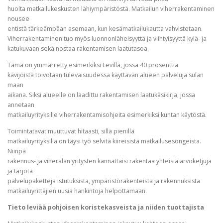
huolta matkailukeskusten lähiympäristöstä. Matkailun viherrakentaminen
nousee
entistä tärkeämpään asemaan, kun kesämatkailukautta vahvistetaan.
Viherrakentaminen tuo myös luonnonläheisyyttä ja viihtyisyyttä kylä- ja
katukuvaan sekä nostaa rakentamisen laatutasoa.
Tämä on ymmärretty esimerkiksi Levillä, jossa 40 prosenttia
kävijöistä toivotaan tulevaisuudessa käyttävän alueen palveluja sulan
maan
aikana. Siksi alueelle on laadittu rakentamisen laatukäsikirja, jossa
annetaan
matkailuyrityksille viherrakentamisohjeita esimerkiksi kuntan käytöstä.
Toimintatavat muuttuvat hitaasti, sillä pienillä
matkailuyrityksillä on täysi työ selvitä kiireisistä matkailusesongeista.
Niinpä
rakennus- ja viheralan yritysten kannattaisi rakentaa yhteisiä arvoketjuja
ja tarjota
palvelupaketteja istutuksista, ympäristörakenteista ja rakennuksista
matkailuyrittäjien uusia hankintoja helpottamaan.
Tieto leviää pohjoisen koristekasveista ja niiden tuottajista