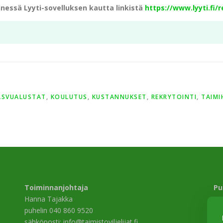
nnessä Lyyti-sovelluksen kautta linkistä
https://www.lyyti.fi
ASVUALUSTAT
,
KOULUTUS
,
KUSTANNUKSET
,
REKRYTOINTI
,
TAIMI
Toiminnanjohtaja
Pu
Hanna Tajakka
Si
puhelin 040 860 9520
Al
sähköposti: info@taimistoviljelijat.fi
13