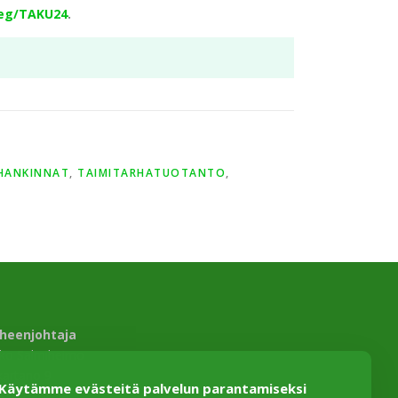
/reg/TAKU24
.
HANKINNAT
,
TAIMITARHATUOTANTO
,
heenjohtaja
sko Salmiheimo
ikartano 9
Käytämme evästeitä palvelun parantamiseksi
330 Harviala