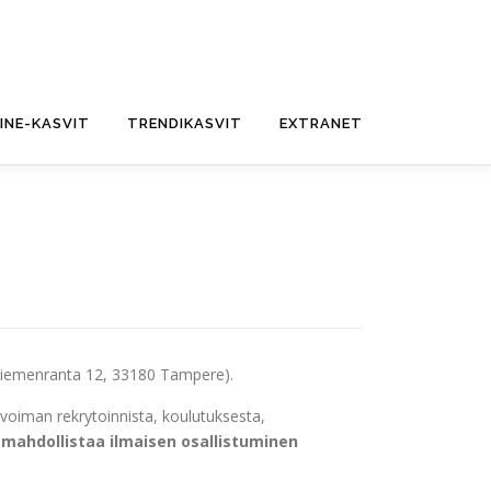
FINE-KASVIT
TRENDIKASVIT
EXTRANET
iemenranta 12, 33180 Tampere).
övoiman rekrytoinnista, koulutuksesta,
 mahdollistaa ilmaisen osallistuminen