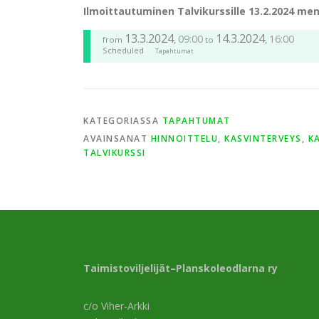
Ilmoittautuminen Talvikurssille 13.2.2024 me
13.3.2024
14.3.2024
09:00
16:00
,
,
from
to
Scheduled
Tapahtumat
KATEGORIASSA
TAPAHTUMAT
AVAINSANAT
HINNOITTELU
,
KASVINTERVEYS
,
K
TALVIKURSSI
Taimistoviljelijät–Planskoleodlarna ry
c/o Viher-Arkki