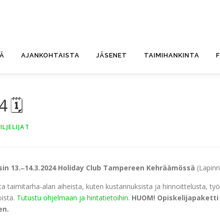
TÄ
AJANKOHTAISTA
JÄSENET
TAIMIHANKINTA
4 🗓
LJELIJAT
sin
13.‒14.3.2024
Holiday Club Tampereen Kehräämössä
(Lapinn
ta taimitarha-alan aiheista, kuten kustannuksista ja hinnoittelusta, ty
oista.
Tutustu ohjelmaan ja hintatietoihin.
HUOM! Opiskelijapaketti
en.