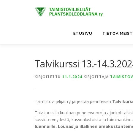
Siirry
sisältöön
ETUSIVU
TIETOA MEIS
Talvikurssi 13.-14.3.202
KIRJOITETTU
11.1.2024
KIRJOITTAJA
TAIMISTOVI
Taimistoviljelijät ry järjestää perinteisen
Talvikurs
Talvikurssilla kuullaan puheenvuoroja ajankohtaisis
kasvinterveydestä, kasvualustoista ja taimihankinn
luennoille. Lounas ja illallinen omakustantein