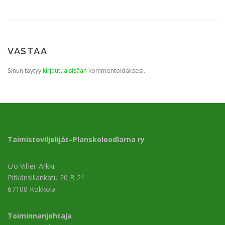
VASTAA
Sinun täytyy
kirjautua sisään
kommentoidaksesi.
Taimistoviljelijät–Planskoleodlarna ry
c/o Viher-Arkki
Pitkänsillankatu 20 B 21
67100 Kokkola
Toiminnanjohtaja