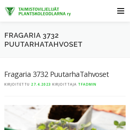
Siirry
sisältöön
Valikko
ETUSIVU
TIETOA MEISTÄ
AJANKOHTAISTA
FRAGARIA 3732
PUUTARHATAHVOSET
JÄSENET
TAIMIHANKINTA
FINE-KASVIT
Fragaria 3732 PuutarhaTahvoset
TRENDIKASVIT
EXTRANET
KIRJOITETTU
27.4.2023
KIRJOITTAJA
TFADMIN