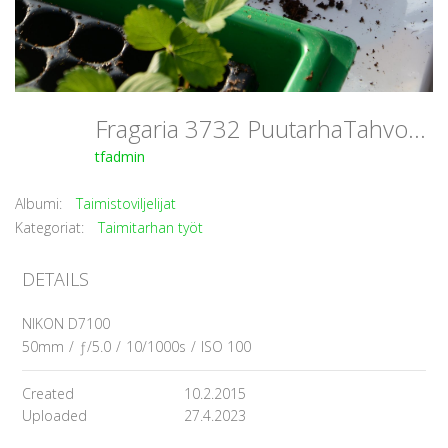
Fragaria 3732 PuutarhaTahvoset
tfadmin
Albumi:
Taimistoviljelijat
Kategoriat:
Taimitarhan työt
DETAILS
NIKON D7100
50mm
/
ƒ/5.0
/
10/1000s
/
ISO 100
Created
10.2.2015
Uploaded
27.4.2023