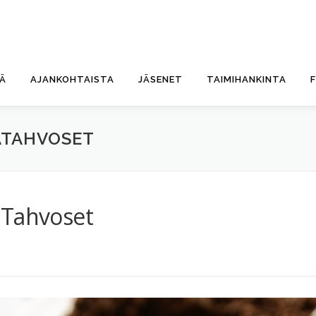
TÄ
AJANKOHTAISTA
JÄSENET
TAIMIHANKINTA
ATAHVOSET
aTahvoset