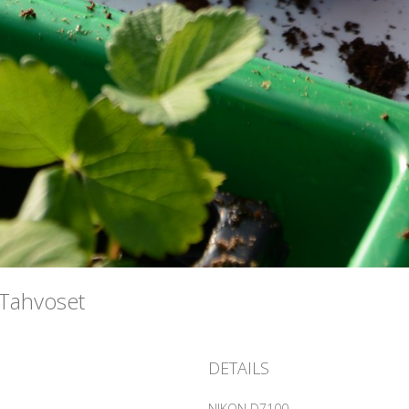
aTahvoset
DETAILS
NIKON D7100