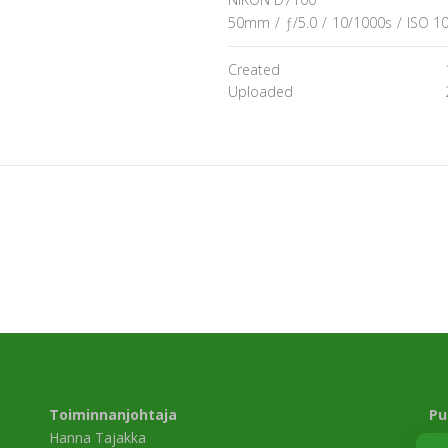
50mm
/
ƒ/5.0
/
10/1000s
/
ISO 1
Created
Uploaded
Toiminnanjohtaja
Pu
Hanna Tajakka
Si