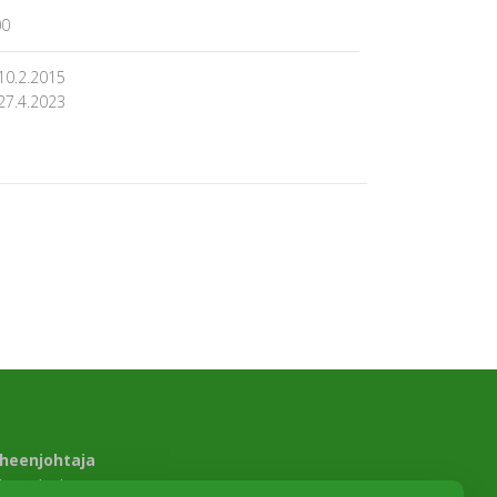
00
10.2.2015
27.4.2023
heenjohtaja
sko Salmiheimo