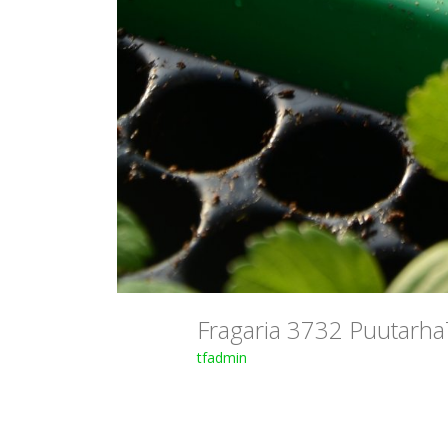
Fragaria 3732 Puutarh
tfadmin