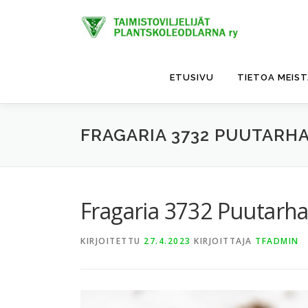
Siirry
sisältöön
ETUSIVU
TIETOA MEIS
FRAGARIA 3732 PUUTARH
Fragaria 3732 Puutarh
KIRJOITETTU
27.4.2023
KIRJOITTAJA
TFADMIN