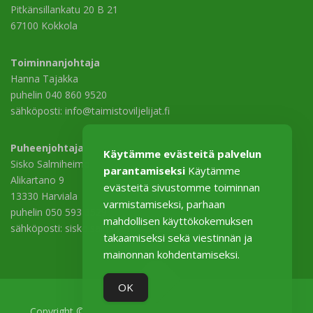
Pitkänsillankatu 20 B 21
67100 Kokkola
Toiminnanjohtaja
Hanna Tajakka
puhelin 040 860 9520
sähköposti: info@taimistoviljelijat.fi
Puheenjohtaja
Käytämme evästeitä palvelun
Sisko Salmiheimo
parantamiseksi
Käytämme
Alikartano 9
evästeitä sivustomme toiminnan
13330 Harviala
varmistamiseksi, parhaan
puhelin 050 593 3529
mahdollisen käyttökokemuksen
sähköposti: sisko.salmiheimo@harviala.fi
takaamiseksi sekä viestinnän ja
mainonnan kohdentamiseksi.
OK
Copyright © 2026 Taimistoviljelijät–Plantskoleodlarna ry