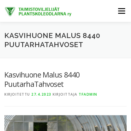
Siirry
sisältöön
Valikko
ETUSIVU
TIETOA MEISTÄ
AJANKOHTAISTA
KASVIHUONE MALUS 8440
PUUTARHATAHVOSET
JÄSENET
TAIMIHANKINTA
FINE-KASVIT
Kasvihuone Malus 8440
TRENDIKASVIT
EXTRANET
PuutarhaTahvoset
KIRJOITETTU
27.4.2023
KIRJOITTAJA
TFADMIN