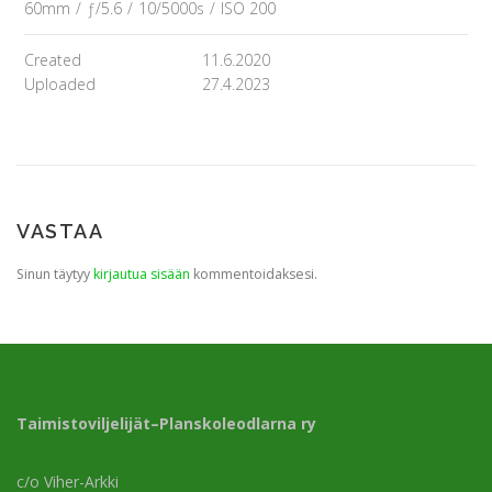
60mm
/
ƒ/5.6
/
10/5000s
/
ISO 200
Created
11.6.2020
Uploaded
27.4.2023
VASTAA
Sinun täytyy
kirjautua sisään
kommentoidaksesi.
Taimistoviljelijät–Planskoleodlarna ry
c/o Viher-Arkki