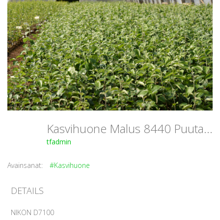
Kasvihuone Malus 8440 PuutarhaTahvoset
tfadmin
Avainsanat:
#Kasvihuone
DETAILS
NIKON D7100