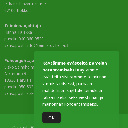
Pitkänsillankatu 20 B 21
67100 Kokkola
Toiminnanjohtaja
Hanna Tajakka
puhelin 040 860 9520
sähköposti: info@taimistoviljelijat.fi
Puheenjohtaja
Käytämme evästeitä palvelun
Sisko Salmiheimo
parantamiseksi
Käytämme
Alikartano 9
evästeitä sivustomme toiminnan
13330 Harviala
varmistamiseksi, parhaan
puhelin 050 593 3529
mahdollisen käyttökokemuksen
sähköposti: sisko.salmiheimo@harviala.fi
takaamiseksi sekä viestinnän ja
mainonnan kohdentamiseksi.
OK
Copyright © 2026 Taimistoviljelijät–Plantskoleodlarna ry