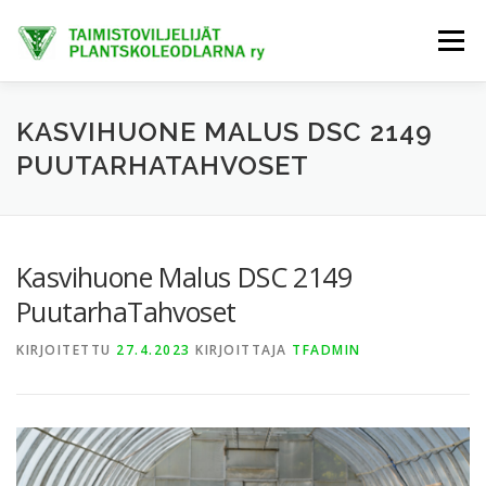
Siirry
sisältöön
Valikko
ETUSIVU
TIETOA MEISTÄ
AJANKOHTAISTA
KASVIHUONE MALUS DSC 2149
PUUTARHATAHVOSET
JÄSENET
TAIMIHANKINTA
FINE-KASVIT
Kasvihuone Malus DSC 2149
TRENDIKASVIT
EXTRANET
PuutarhaTahvoset
KIRJOITETTU
27.4.2023
KIRJOITTAJA
TFADMIN