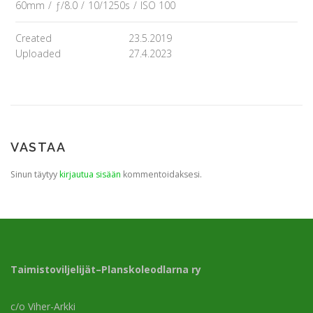
60mm
/
ƒ/8.0
/
10/1250s
/
ISO 100
Created
23.5.2019
Uploaded
27.4.2023
VASTAA
Sinun täytyy
kirjautua sisään
kommentoidaksesi.
Taimistoviljelijät–Planskoleodlarna ry
c/o Viher-Arkki