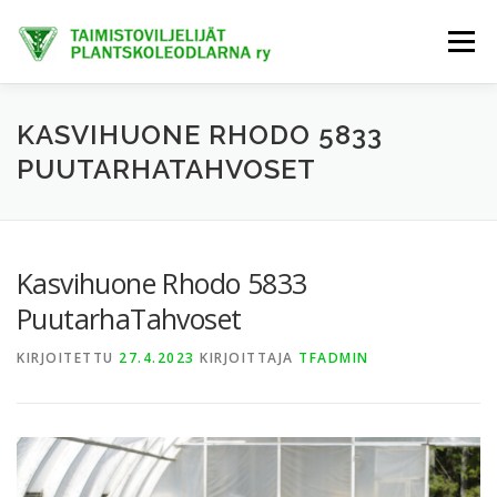
Siirry
sisältöön
Valikko
ETUSIVU
TIETOA MEISTÄ
AJANKOHTAISTA
KASVIHUONE RHODO 5833
PUUTARHATAHVOSET
JÄSENET
TAIMIHANKINTA
FINE-KASVIT
Kasvihuone Rhodo 5833
TRENDIKASVIT
EXTRANET
PuutarhaTahvoset
KIRJOITETTU
27.4.2023
KIRJOITTAJA
TFADMIN