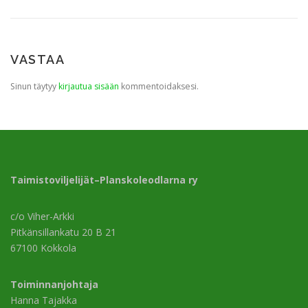
VASTAA
Sinun täytyy
kirjautua sisään
kommentoidaksesi.
Taimistoviljelijät–Planskoleodlarna ry
c/o Viher-Arkki
Pitkänsillankatu 20 B 21
67100 Kokkola
Toiminnanjohtaja
Hanna Tajakka