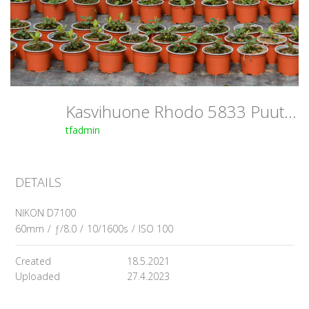
Kasvihuone Rhodo 5833 PuutarhaTahvoset
tfadmin
DETAILS
NIKON D7100
60mm
/
ƒ/8.0
/
10/1600s
/
ISO 100
Created
18.5.2021
Uploaded
27.4.2023