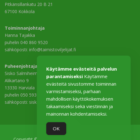
Pitkänsillankatu 20 B 21
67100 Kokkola
Toiminnanjohtaja
Hanna Tajakka
puhelin 040 860 9520
sähköposti: info@taimistoviljelijat.fi
Puheenjohtaja
Käytämme evästeitä palvelun
Sisko Salmiheimo
parantamiseksi
Käytämme
Alikartano 9
evästeitä sivustomme toiminnan
13330 Harviala
varmistamiseksi, parhaan
puhelin 050 593 3529
mahdollisen käyttökokemuksen
sähköposti: sisko.salmiheimo@harviala.fi
takaamiseksi sekä viestinnän ja
mainonnan kohdentamiseksi.
OK
Copyright © 2026 Taimistoviljelijät–Plantskoleodlarna ry