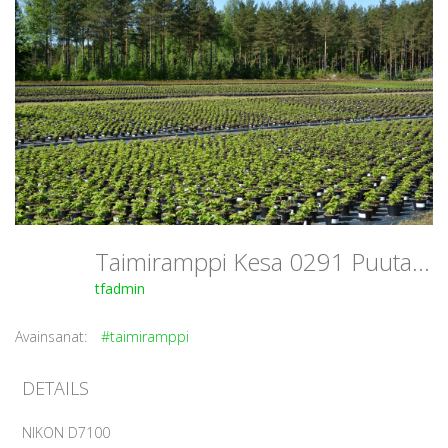
Taimiramppi Kesa 0291 PuutarhaTahvoset
tfadmin
Avainsanat:
#taimiramppi
DETAILS
NIKON D7100