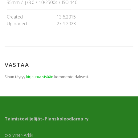
35mm
/
ƒ/8.0
/
10/2500s
/
ISO 140
Created
13.6.2015
Uploaded
27.4.2023
VASTAA
Sinun täytyy
kirjautua sisään
kommentoidaksesi.
Taimistoviljelijät–Planskoleodlarna ry
c/o Viher-Arkki