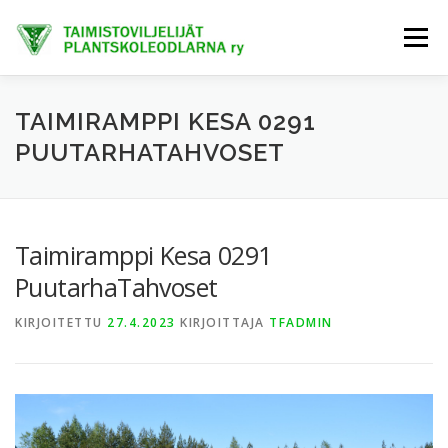
Siirry
sisältöön
Valikko
ETUSIVU
TIETOA MEISTÄ
AJANKOHTAISTA
TAIMIRAMPPI KESA 0291
PUUTARHATAHVOSET
JÄSENET
TAIMIHANKINTA
FINE-KASVIT
Taimiramppi Kesa 0291
TRENDIKASVIT
EXTRANET
PuutarhaTahvoset
KIRJOITETTU
27.4.2023
KIRJOITTAJA
TFADMIN