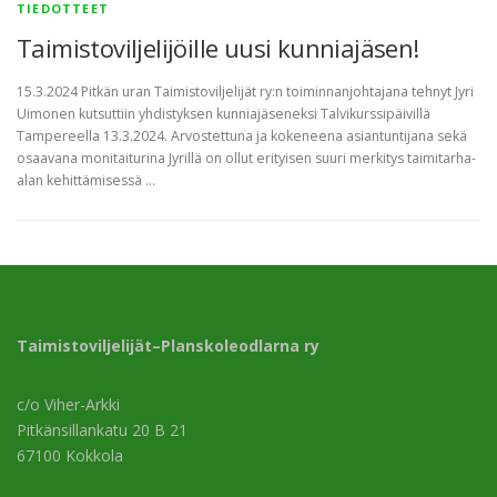
TIEDOTTEET
Taimistoviljelijöille uusi kunniajäsen!
15.3.2024 Pitkän uran Taimistoviljelijät ry:n toiminnanjohtajana tehnyt Jyri
Uimonen kutsuttiin yhdistyksen kunniajäseneksi Talvikurssipäivillä
Tampereella 13.3.2024. Arvostettuna ja kokeneena asiantuntijana sekä
osaavana monitaiturina Jyrillä on ollut erityisen suuri merkitys taimitarha-
alan kehittämisessä …
Taimistoviljelijät–Planskoleodlarna ry
c/o Viher-Arkki
Pitkänsillankatu 20 B 21
67100 Kokkola