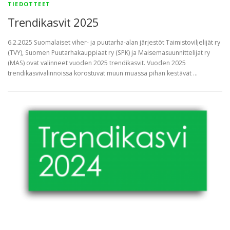
TIEDOTTEET
Trendikasvit 2025
6.2.2025 Suomalaiset viher- ja puutarha-alan järjestöt Taimistoviljelijät ry
(TVY), Suomen Puutarhakauppiaat ry (SPK) ja Maisemasuunnittelijat ry
(MAS) ovat valinneet vuoden 2025 trendikasvit. Vuoden 2025
trendikasvivalinnoissa korostuvat muun muassa pihan kestävät …