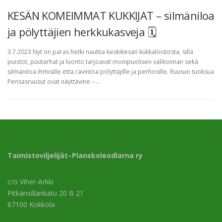
KESÄN KOMEIMMAT KUKKIJAT – silmäniloa
ja pölyttäjien herkkukasveja 🗓
3.7.2023 Nyt on paras hetki nauttia keskikesän kukkaloistosta, sillä
puistot, puutarhat ja luonto tarjoavat monipuolisen valikoiman sekä
silmäniloa ihmisille että ravintoa pölyttäjille ja perhosille. Ruusun tuoksua
Pensasruusut ovat näyttävine – …
Taimistoviljelijät–Planskoleodlarna ry
c/o Viher-Arkki
Pitkänsillankatu 20 B 21
67100 Kokkola