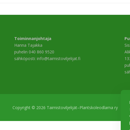
Toiminnanjohtaja
Pu
Hanna Tajakka
Si
puhelin 040 860 9520
Al
sähköposti: info@taimistoviljelijat.fi
13
pu
sä
Copyright © 2026 Taimistoviljelijät–Plantskoleodlarna ry