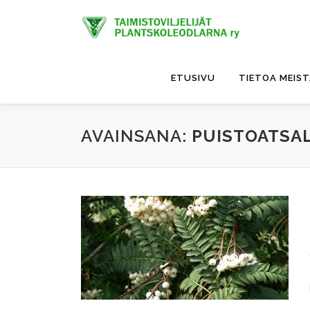
Siirry
sisältöön
ETUSIVU
TIETOA MEIS
AVAINSANA:
PUISTOATSA