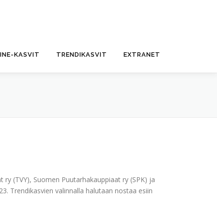
FINE-KASVIT
TRENDIKASVIT
EXTRANET
jät ry (TVY), Suomen Puutarhakauppiaat ry (SPK) ja
3. Trendikasvien valinnalla halutaan nostaa esiin