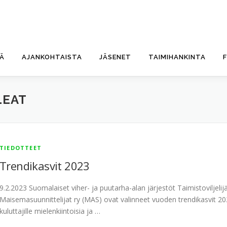
TÄ
AJANKOHTAISTA
JÄSENET
TAIMIHANKINTA
LEAT
TIEDOTTEET
Trendikasvit 2023
9.2.2023 Suomalaiset viher- ja puutarha-alan järjestöt Taimistoviljeli
Maisemasuunnittelijat ry (MAS) ovat valinneet vuoden trendikasvit 202
kuluttajille mielenkiintoisia ja …