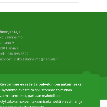
heenjohtaja
sko Salmiheimo
ikartano 9
330 Harviala
helin 050 593 3529
hköposti: sisko.salmiheimo@harviala.fi
Käytämme evästeitä palvelun parantamiseksi
Käytämme evästeitä sivustomme toiminnan
varmistamiseksi, parhaan mahdollisen
käyttökokemuksen takaamiseksi sekä viestinnän ja