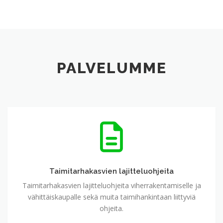
PALVELUMME
Taimitarhakasvien
lajitteluohjeita
Taimitarhakasvien lajitteluohjeita
Taimitarhakasvien lajitteluohjeita viherrakentamiselle ja
vähittäiskaupalle sekä muita taimihankintaan liittyviä
ohjeita.