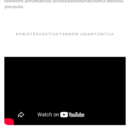
Kehitämme ammattitaitoista suomalaistataimitarhatuotantoa aktiivisella
yhteistyöllä
KORISTEKASVITUOTANNON ASIANTUNTIJA