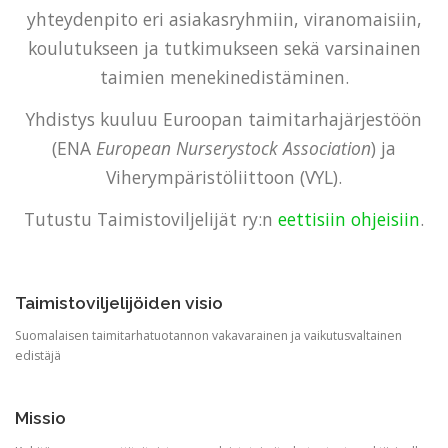
yhteydenpito eri asiakasryhmiin, viranomaisiin,
koulutukseen ja tutkimukseen sekä varsinainen
taimien menekinedistäminen.
Yhdistys kuuluu Euroopan taimitarhajärjestöön
(ENA
European Nurserystock Association
) ja
Viherympäristöliittoon (VYL).
Tutustu Taimistoviljelijät ry:n
eettisiin ohjeisiin
.
Taimistoviljelijöiden visio
Suomalaisen taimitarhatuotannon vakavarainen ja vaikutusvaltainen
edistäjä
Missio