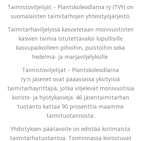
Taimistoviljelijät – Plantskoleodlarna ry (TVY) on
suomalaisten taimitarhojen yhteistyöjärjestö.
Taimitarhaviljelyssä kasvatetaan monivuotisten
kasvien taimia istutettavaksi lopullisille
kasvupaikoilleen pihoihin, puistoihin sekä
hedelmä- ja marjaviljelyksille.
Taimistoviljelijät – Plantskoleodlarna
ry:n jäsenet ovat pääasiassa yksityisiä
taimitarhayrittäjiä, jotka viljelevät monivuotisia
koriste- ja hyötykasveja. 46 jäsentaimitarhan
tuotanto kattaa 90 prosenttia maamme
taimituotannosta.
Yhdistyksen päätavoite on edistää kotimaista
taimitarhatuotantoa. Toiminnassa korostuvat