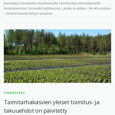
kunniakirja luovutettiin ansioituneelle taimistoalan ammattilaiselle
kotimaisemissa Tyrnävällä huhtikuussa. Lassila on pitkän – liki 40-vuotisen
– taimitarhauran tehnyt rautainen …
TIEDOTTEET
Taimitarhakasvien yleiset toimitus- ja
takuuehdot on päivitetty