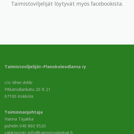
Taimistoviljelijät löytyvät myös facebookista.
Taimistoviljelijät–Planskoleodlarna ry
c/o Viher-Arkki
Pitkänsillankatu 20 B 21
67100 Kokkola
Toiminnanjohtaja
Hanna Tajakka
puhelin 040 860 9520
sähköposti: info@taimistoviljelijat.fi