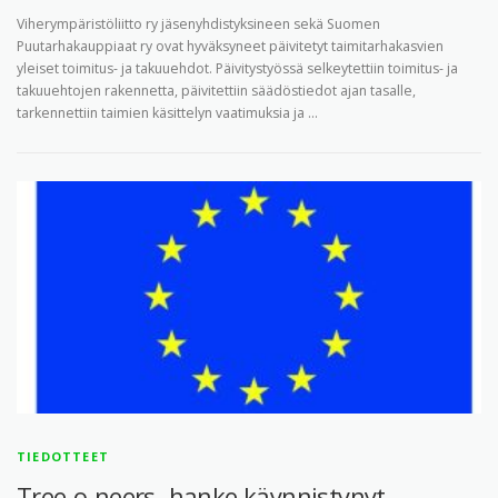
Viherympäristöliitto ry jäsenyhdistyksineen sekä Suomen
Puutarhakauppiaat ry ovat hyväksyneet päivitetyt taimitarhakasvien
yleiset toimitus- ja takuuehdot. Päivitystyössä selkeytettiin toimitus- ja
takuuehtojen rakennetta, päivitettiin säädöstiedot ajan tasalle,
tarkennettiin taimien käsittelyn vaatimuksia ja …
TIEDOTTEET
Tree-o-neers -hanke käynnistynyt